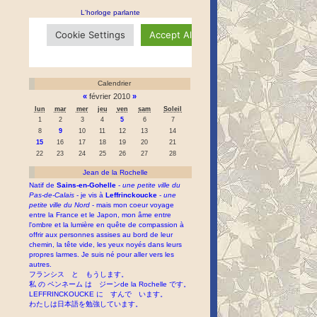
L'horloge parlante
Calendrier
«
février 2010
»
lun
mar
mer
jeu
ven
sam
Soleil
1
2
3
4
5
6
7
8
9
10
11
12
13
14
15
16
17
18
19
20
21
22
23
24
25
26
27
28
Jean de la Rochelle
Natif de
Sains-en-Gohelle
-
une petite ville du
Pas-de-Calais
- je vis à
Leffrinckoucke
-
une
petite ville du Nord
- mais mon coeur voyage
entre la France et le Japon, mon âme entre
l'ombre et la lumière en quête de compassion à
offrir aux personnes assises au bord de leur
chemin, la tête vide, les yeux noyés dans leurs
propres larmes. Je suis né pour aller vers les
autres.
フランシス と もうします。
私 の ペンネーム は ジーンde la Rochelle です。
LEFFRINCKOUCKE に すんで います。
わたしは日本語を勉強しています。