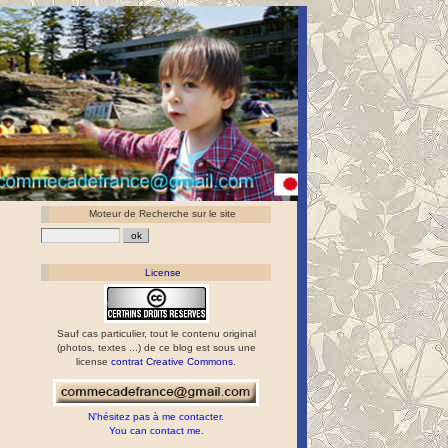
Moteur de Recherche sur le site
License
Sauf cas particulier, tout le contenu original
(photos, textes ...) de ce blog est sous une
license
contrat Creative Commons
.
N'hésitez pas à me contacter.
You can contact me.