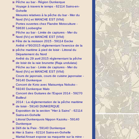
Pêche au bar - Région Dunkerque
Voyage à travers le temps - 62114 Sains-en-
Gohelle
Mesures relatives à la pêche du bar - Mer du
Nord (IVc) et MANCHE EST (VIId)
Portes ouvertes chez Flandre Motoculture -
59630 Looberghe
Pêche au bar - Limite de captures - Mer du
Nord (IVc) et MANCHE EST (VIId)
Fête de la moisson 2015 - 59114 Eecke
Arrêté n°90/2015 réglementant l'exercice de la
pêche maritime à pied de loisir - Littoral du
Département du Nord
Arrêté du 29 avril 2015 réglementant la pêche
de loisir de la raie brunette (Raja undulata)
Pêche au bar - Limite de captures - Mer du
Nord (IVc) et MANCHE EST (VIId)
Cours de japonais, cours de cuisine japonaise -
59140 Dunkerque
Concert de Koto avec Matsumiya Nobuko -
59240 Dunkerque Malo
Concert des Guitares de l'Espoir 2014 - 59270
Bailleul
2014 : La réglementation de la pêche maritime
de loisir - 59140 DUNKERQUE
Exposition de la section "Hier à Sains" - 62114
Sains-en-Gohelle
Littoral Dunkerquois Nippon Kazoku - 59140
Dunkerque
Défi de la Paix - 59140 Dunkerque
Hier à Sains - 62114 Sains-en-Gohelle
Martial Ansart expose sa maquette sur la mine -