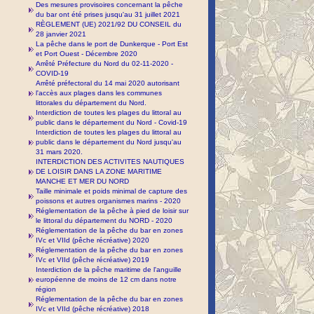
Des mesures provisoires concernant la pêche
du bar ont été prises jusqu'au 31 juillet 2021
RÈGLEMENT (UE) 2021/92 DU CONSEIL du
28 janvier 2021
La pêche dans le port de Dunkerque - Port Est
et Port Ouest - Décembre 2020
Arrêté Préfecture du Nord du 02-11-2020 -
COVID-19
Arrêté préfectoral du 14 mai 2020 autorisant
l'accès aux plages dans les communes
littorales du département du Nord.
Interdiction de toutes les plages du littoral au
public dans le département du Nord - Covid-19
Interdiction de toutes les plages du littoral au
public dans le département du Nord jusqu'au
31 mars 2020.
INTERDICTION DES ACTIVITES NAUTIQUES
DE LOISIR DANS LA ZONE MARITIME
MANCHE ET MER DU NORD
Taille minimale et poids minimal de capture des
poissons et autres organismes marins - 2020
Réglementation de la pêche à pied de loisir sur
le littoral du département du NORD - 2020
Réglementation de la pêche du bar en zones
IVc et VIId (pêche récréative) 2020
Réglementation de la pêche du bar en zones
IVc et VIId (pêche récréative) 2019
Interdiction de la pêche maritime de l'anguille
européenne de moins de 12 cm dans notre
région
Réglementation de la pêche du bar en zones
IVc et VIId (pêche récréative) 2018