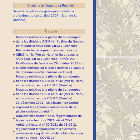
Citations de Jean de la Rochelle
Seule la simplicité du geste peut refléter la
profondeur du coeur. (Mai 2007 - Jean de la
Rochelle)
À retenir
Mesures relatives à la pêche du bar européen
dans les divisions CIEM 4b, 4c (Mer du Nord) et
6a et dans la sous-zone CIEM 7 (Manche)
Pêche du bar européen dans les divisions
CIEM 4b, 4c (Mer du Nord) et 6a et dans la
sous-zone CIEM 7 (Manche) - année 2023
Modification de l'arrêté du 26 octobre 2012 sur
la taille minimale ou le poids minimal de capture
de poissons (Pêche maritime de loisirs)
Mesures relatives à la pêche du bar européen
dans les divisions CIEM 4b et 4c (Mer du Nord)
et dans la sous-zone CIEM 7 (Manche)
Mesures relatives à la pêche du bar européen
dans les divisions CIEM 4b et 4c (Mer du Nord)
et dans la sous-zone CIEM 7 (Manche)
30 décembre 2021 - Modification de l'arrêté
imposant les captures dans le cadre de la
pêche maritime de loisir (
Nouvelle modification de la règlementation de
la pêche du bar pour 2021 - Août 2021
Arrêté préfectoral n° 39/2021 du 03-05-21
réglementant temporairement les activités
maritimes le long du littoral de la Manche et de
la mer du Nord - COVID-19