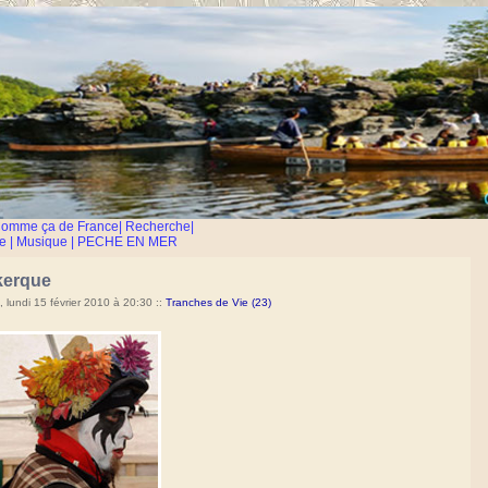
Comme ça de France
|
Recherche
|
e
|
Musique
|
PECHE EN MER
kerque
 lundi 15 février 2010 à 20:30
::
Tranches de Vie (23)