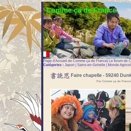
Comme ça de France
Page d'Accueil de Comme ça de France
|
Le forum de 
Catégories :
Japon
|
Sains-en-Gohelle
|
Monde Agricol
Faire chapelle - 59240 Dun
Par Comme ça de France,