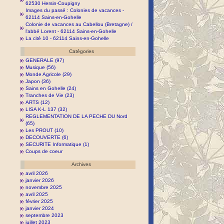
62530 Hersin-Coupigny
Images du passé : Colonies de vacances -
62114 Sains-en-Gohelle
Colonie de vacances au Cabellou (Bretagne) /
l'abbé Lorent - 62114 Sains-en-Gohelle
La cité 10 - 62114 Sains-en-Gohelle
Catégories
GENERALE (97)
Musique (56)
Monde Agricole (29)
Japon (36)
Sains en Gohelle (24)
Tranches de Vie (23)
ARTS (12)
LISA K-L 137 (32)
REGLEMENTATION DE LA PECHE DU Nord
(65)
Les PROUT (10)
DECOUVERTE (6)
SECURITE Informatique (1)
Coups de coeur
Archives
avril 2026
janvier 2026
novembre 2025
avril 2025
février 2025
janvier 2024
septembre 2023
juillet 2023