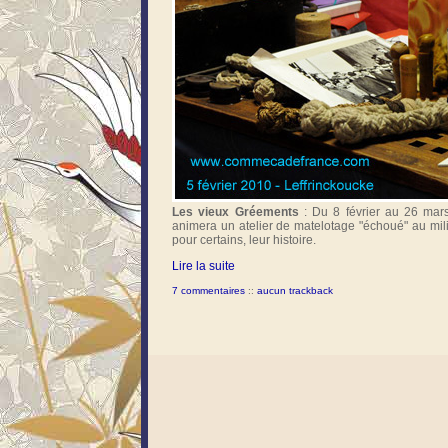
Les vieux Gréements
: Du 8 février au 26 ma
animera un atelier de matelotage "échoué" au mil
pour certains, leur histoire.
Lire la suite
7 commentaires
::
aucun trackback