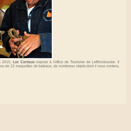
rs 2010,
Luc Cartiaux
expose à l'office de Tourisme de Leffrinckoucke. Il
ieu de 22 maquettes de bateaux, de nombreux objets dont il vous contera,