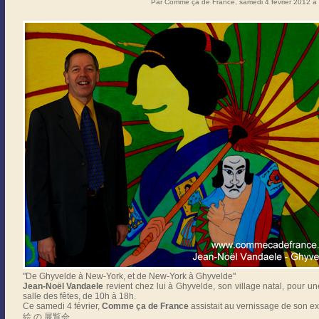
Par Comme ça de France, samedi 4 février 2012 
"De Ghyvelde à New-York, et de New-York à Ghyvelde"
Jean-Noël Vandaele
revient chez lui à Ghyvelde, son village natal, pour un
salle des fêtes, de 10h à 18h.
Ce samedi 4 février,
Comme ça de France
assistait au vernissage de son ex
絵 の 展覧会