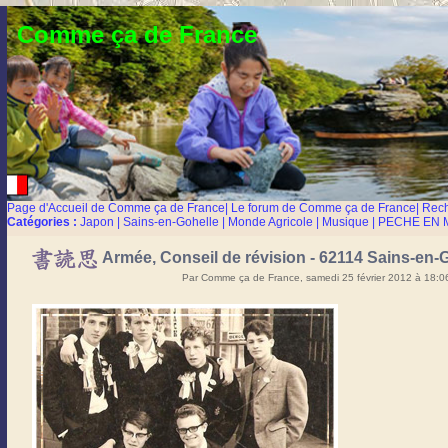
Comme ça de France
Page d'Accueil de Comme ça de France
|
Le forum de Comme ça de France
|
Rec
Catégories :
Japon
|
Sains-en-Gohelle
|
Monde Agricole
|
Musique
|
PECHE EN 
Armée, Conseil de révision - 62114 Sains-en-
Par Comme ça de France, samedi 25 février 2012 à 18: