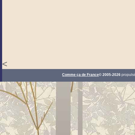
<
Comme ça de France
© 2005-2026
propuls