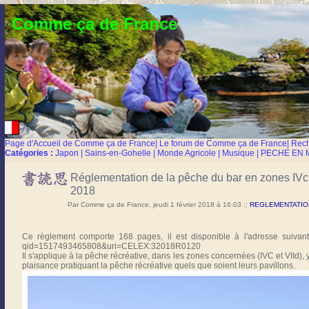
Comme ça de France
Page d'Accueil de Comme ça de France
|
Le forum de Comme ça de France
|
Rec
Catégories :
Japon
|
Sains-en-Gohelle
|
Monde Agricole
|
Musique
|
PECHE EN 
Réglementation de la pêche du bar en zones IVc e
2018
Par Comme ça de France, jeudi 1 février 2018 à 16:03
::
REGLEMENTATION
Ce règlement comporte 168 pages, il est disponible à l'adresse suivante 
qid=1517493465808&uri=CELEX:32018R0120
Il s'applique à la pêche récréative, dans les zones concernées (IVC et VIId), y
plaisance pratiquant la pêche récréative quels que soient leurs pavillons.