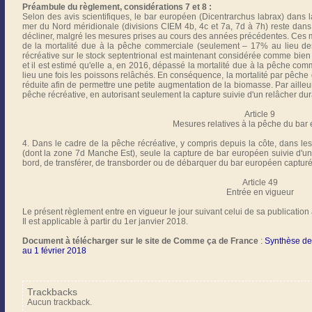
Préambule du règlement, considérations 7 et 8 :
Selon des avis scientifiques, le bar européen (Dicentrarchus labrax) dans l
mer du Nord méridionale (divisions CIEM 4b, 4c et 7a, 7d à 7h) reste dans 
décliner, malgré les mesures prises au cours des années précédentes. Ces m
de la mortalité due à la pêche commerciale (seulement – 17% au lieu de
récréative sur le stock septentrional est maintenant considérée comme bien
et il est estimé qu'elle a, en 2016, dépassé la mortalité due à la pêche com
lieu une fois les poissons relâchés. En conséquence, la mortalité par pêche 
réduite afin de permettre une petite augmentation de la biomasse. Par ailleu
pêche récréative, en autorisant seulement la capture suivie d'un relâcher dur
Article 9
Mesures relatives à la pêche du bar
4. Dans le cadre de la pêche récréative, y compris depuis la côte, dans le
(dont la zone 7d Manche Est), seule la capture de bar européen suivie d'un re
bord, de transférer, de transborder ou de débarquer du bar européen capturé
Article 49
Entrée en vigueur
Le présent règlement entre en vigueur le jour suivant celui de sa publication
Il est applicable à partir du 1er janvier 2018.
Document à télécharger sur le site de Comme ça de France
:
Synthèse de 
au 1 février 2018
Trackbacks
Aucun trackback.