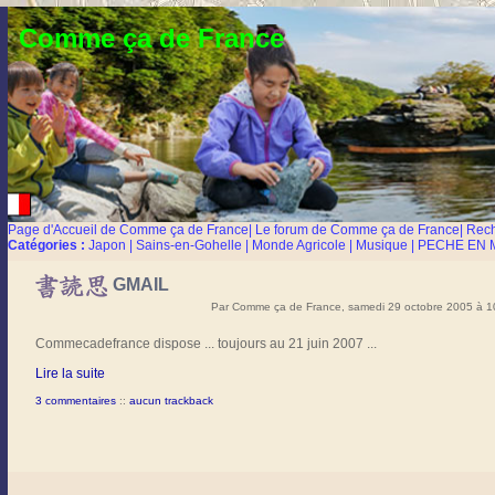
Comme ça de France
Page d'Accueil de Comme ça de France
|
Le forum de Comme ça de France
|
Rec
Catégories :
Japon
|
Sains-en-Gohelle
|
Monde Agricole
|
Musique
|
PECHE EN 
GMAIL
Par Comme ça de France, samedi 29 octobre 2005 à 
Commecadefrance dispose ... toujours au 21 juin 2007 ...
Lire la suite
3 commentaires
::
aucun trackback