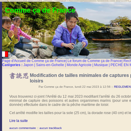
Comme ça de France
Page d'Accueil de Comme ça de France
|
Le forum de Comme ça de France
|
Rec
Catégories :
Japon
|
Sains-en-Gohelle
|
Monde Agricole
|
Musique
|
PECHE EN 
Modification de tailles minimales de captures
loisirs
Par Comme ça de France, lundi 22 mai 2023 à 12:56
::
REGLEMENTA
Vous trouverez ci-joint l'Arrêté du 12 mai 2023 modifiant l'arrêté du 26 octo
minimal de capture des poissons et autres organismes marins (pour un
donnée) effectuée dans le cadre de la pêche maritime de loisir.
Cet arrêté modifie les tailles pour la sole (25 cm), la dorade rose (40 cm) et l
Lire la suite
aucun commentaire
::
aucun trackback