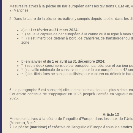
Mesures relatives à la pêche du bar européen dans les divisions CIEM 4b, 
7 (Manche)
5. Dans le cadre de la pêche récréative, y compris depuis la côte, dans les di
a) du
1er février au 31 mars 2024:
* i) seule la capture de bar européen à la canne ou à la ligne à main s
* ii) il est interdit de détenir à bord, de transférer, de transborder
zone;
b)
en janvier
et
du 1 er avril au 31 décembre 2024
:
* i) seuls deux spécimens de bar européen par pêcheur et par jour pe
* ii) la taille minimale de conservation pour le bar européen est 42 cm
* iii) les filets fixes ne sont pas utilisés pour capturer ou détenir le ba
6. Le paragraphe 5 est sans préjudice de mesures nationales plus strictes co
Cet article continue de s’appliquer en 2025 jusqu’à l’entrée en vigueur du
2025.
Article 13
Mesures relatives à la pêche de l'anguille d'Europe dans les eaux de l'Un
(Manche), 8 et 9
7.
La pêche (maritime) récréative de l'anguille d'Europe à tous les stades