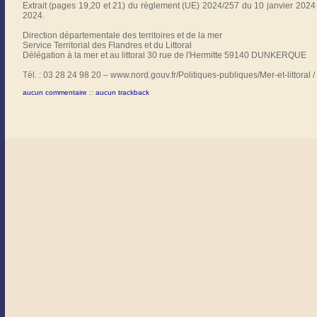
Extrait (pages 19,20 et 21) du règlement (UE) 2024/257 du 10 janvier 2024 
2024.
Direction départementale des territoires et de la mer
Service Territorial des Flandres et du Littoral
Délégation à la mer et au littoral 30 rue de l'Hermitte 59140 DUNKERQUE
Tél. : 03 28 24 98 20 – www.nord.gouv.fr/Politiques-publiques/Mer-et-littora
aucun commentaire
::
aucun trackback