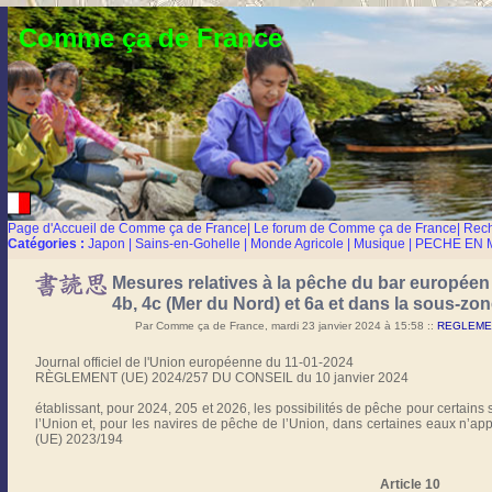
Comme ça de France
Page d'Accueil de Comme ça de France
|
Le forum de Comme ça de France
|
Rec
Catégories :
Japon
|
Sains-en-Gohelle
|
Monde Agricole
|
Musique
|
PECHE EN 
Mesures relatives à la pêche du bar européen
4b, 4c (Mer du Nord) et 6a et dans la sous-z
Par Comme ça de France, mardi 23 janvier 2024 à 15:58
::
REGLEMEN
Journal officiel de l'Union européenne du 11-01-2024
RÈGLEMENT (UE) 2024/257 DU CONSEIL du 10 janvier 2024
établissant, pour 2024, 205 et 2026, les possibilités de pêche pour certains
l’Union et, pour les navires de pêche de l’Union, dans certaines eaux n’app
(UE) 2023/194
Article 10