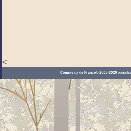
<
Comme ça de France
© 2005-2026
propuls