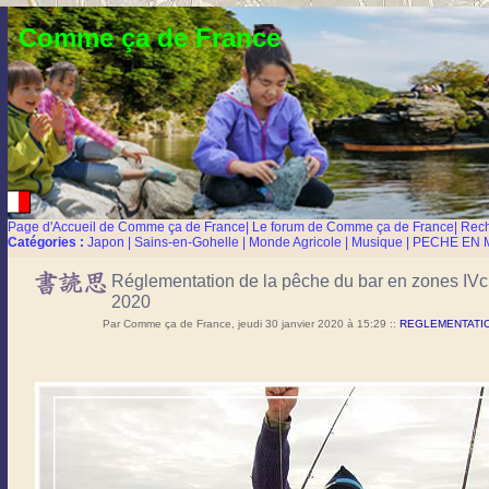
Comme ça de France
Page d'Accueil de Comme ça de France
|
Le forum de Comme ça de France
|
Rec
Catégories :
Japon
|
Sains-en-Gohelle
|
Monde Agricole
|
Musique
|
PECHE EN 
Réglementation de la pêche du bar en zones IVc e
2020
Par Comme ça de France, jeudi 30 janvier 2020 à 15:29
::
REGLEMENTATION