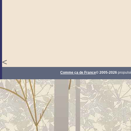
<
Comme ça de France
© 2005-2026
propuls