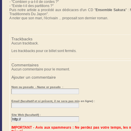
- "Combien y-a-t-il de cordes ?"
- "Existe-t-il des partitions ?"
Puis notre artiste a procédé aux dédicaces d'un CD "
Ensemble Sakura
" :
Traditionnels Du Japon".
A noter que son mari, l'écrivain ... proposait son dernier roman.
Trackbacks
Aucun trackback.
Les trackbacks pour ce billet sont fermés.
Commentaires
Aucun commentaire pour le moment.
Ajouter un commentaire
Nom ou pseudo - Name or pseudo :
Email (facultatif et si présent, il ne sera pas mis en ligne) :
Site Web (facultatif) :
IMPORTANT - Avis aux spammeurs : Ne perdez pas votre temps, les me