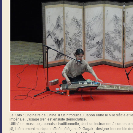
Le Koto : Originaire de Chine, il fut introduit au Japon entre le VIIe siècle et l
impériale. L'usage s'en est ensuite démocratisé.
Utilisé en musique japonaise traditionnelle, c’est un instrument à cordes 
楽, littéralement musique raffinée, élégante?. Gagak : désigne l'ensemble de