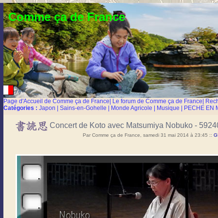
Comme ça de France
Page d'Accueil de Comme ça de France
|
Le forum de Comme ça de France
|
Rec
Catégories :
Japon
|
Sains-en-Gohelle
|
Monde Agricole
|
Musique
|
PECHE EN 
Concert de Koto avec Matsumiya Nobuko - 592
Par Comme ça de France, samedi 31 mai 2014 à 23:45
::
G