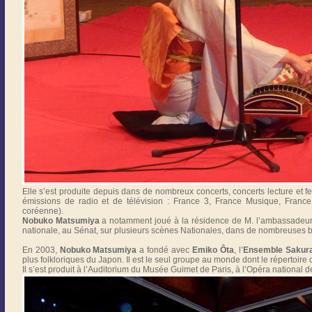
Elle s’est produite depuis dans de nombreux concerts, concerts lecture et fe
émissions de radio et de télévision : France 3, France Musique, France
coréenne).
Nobuko Matsumiya
a notamment joué à la résidence de M. l’ambassadeur
nationale, au Sénat, sur plusieurs scènes Nationales, dans de nombreuses 
En 2003,
Nobuko Matsumiya
a fondé avec
Emiko Ôta
, l’
Ensemble Sakur
plus folkloriques du Japon. Il est le seul groupe au monde dont le répertoire c
Il s’est produit à l’Auditorium du Musée Guimet de Paris, à l’Opéra national d