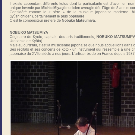
Il existe cependant différents kotos dont la particularité est d’avoir un 
unique inventé par
Michio Miyagi
musicien aveugle dès l’âge de 8 ans et co
Considèré comme le « père » de la musique japonaise moderne,
M
(jyûshichigen), certainement le plus populaire.
C’est le compositeur préféré de
Nobuko Matsumiya
.
NOBUKO MATSUMIYA
Originaire de Kyoto, capitale des arts traditionnels,
NOBUKO MATSUMIY
Urasenke de Kyôto).
Mais aujourd’hui, c’est la musicienne japonaise que nous accueillons dans ce
Ses récitals et ses concerts de koto - un instrument qui ressemble à une c
japonaise du XVIIe siècle à nos jours. L’artiste réside en France depuis 1987