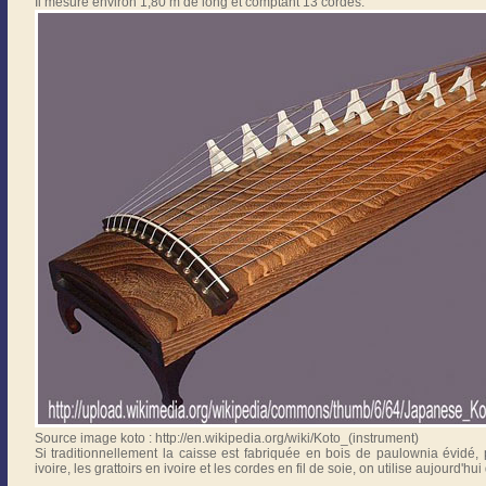
Il mesure environ 1,80 m de long et comptant 13 cordes.
Source image koto : http://en.wikipedia.org/wiki/Koto_(instrument)
Si traditionnellement la caisse est fabriquée en bois de paulownia évidé,
ivoire, les grattoirs en ivoire et les cordes en fil de soie, on utilise aujourd'hu