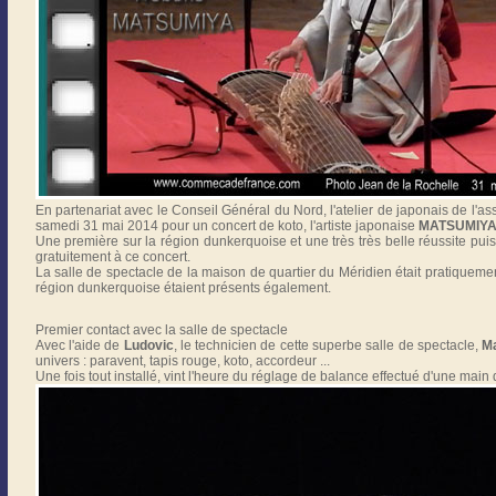
En partenariat avec le Conseil Général du Nord, l'atelier de japonais de l'a
samedi 31 mai 2014 pour un concert de koto, l'artiste japonaise
MATSUMIYA
Une première sur la région dunkerquoise et une très très belle réussite pu
gratuitement à ce concert.
La salle de spectacle de la maison de quartier du Méridien était pratiquem
région dunkerquoise étaient présents également.
Premier contact avec la salle de spectacle
Avec l'aide de
Ludovic
, le technicien de cette superbe salle de spectacle,
M
univers : paravent, tapis rouge, koto, accordeur ...
Une fois tout installé, vint l'heure du réglage de balance effectué d'une main