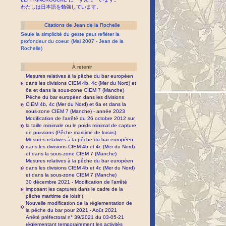
わたしは日本語を勉強しています。
Citations de Jean de la Rochelle
Seule la simplicité du geste peut refléter la
profondeur du coeur. (Mai 2007 - Jean de la
Rochelle)
À retenir
Mesures relatives à la pêche du bar européen
dans les divisions CIEM 4b, 4c (Mer du Nord) et
6a et dans la sous-zone CIEM 7 (Manche)
Pêche du bar européen dans les divisions
CIEM 4b, 4c (Mer du Nord) et 6a et dans la
sous-zone CIEM 7 (Manche) - année 2023
Modification de l'arrêté du 26 octobre 2012 sur
la taille minimale ou le poids minimal de capture
de poissons (Pêche maritime de loisirs)
Mesures relatives à la pêche du bar européen
dans les divisions CIEM 4b et 4c (Mer du Nord)
et dans la sous-zone CIEM 7 (Manche)
Mesures relatives à la pêche du bar européen
dans les divisions CIEM 4b et 4c (Mer du Nord)
et dans la sous-zone CIEM 7 (Manche)
30 décembre 2021 - Modification de l'arrêté
imposant les captures dans le cadre de la
pêche maritime de loisir (
Nouvelle modification de la règlementation de
la pêche du bar pour 2021 - Août 2021
Arrêté préfectoral n° 39/2021 du 03-05-21
réglementant temporairement les activités