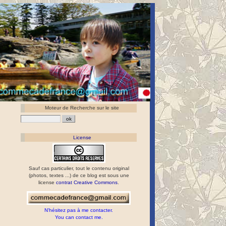
Moteur de Recherche sur le site
License
Sauf cas particulier, tout le contenu original
(photos, textes ...) de ce blog est sous une
license
contrat Creative Commons
.
N'hésitez pas à me contacter.
You can contact me.