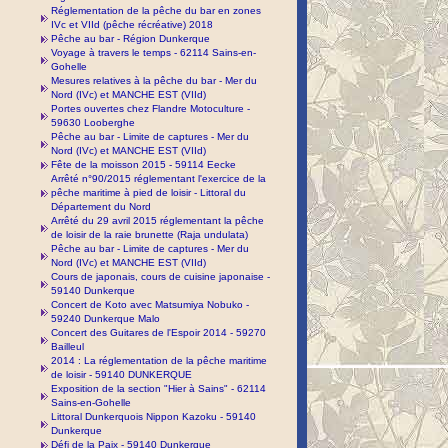
Réglementation de la pêche du bar en zones
IVc et VIId (pêche récréative) 2018
Pêche au bar - Région Dunkerque
Voyage à travers le temps - 62114 Sains-en-
Gohelle
Mesures relatives à la pêche du bar - Mer du
Nord (IVc) et MANCHE EST (VIId)
Portes ouvertes chez Flandre Motoculture -
59630 Looberghe
Pêche au bar - Limite de captures - Mer du
Nord (IVc) et MANCHE EST (VIId)
Fête de la moisson 2015 - 59114 Eecke
Arrêté n°90/2015 réglementant l'exercice de la
pêche maritime à pied de loisir - Littoral du
Département du Nord
Arrêté du 29 avril 2015 réglementant la pêche
de loisir de la raie brunette (Raja undulata)
Pêche au bar - Limite de captures - Mer du
Nord (IVc) et MANCHE EST (VIId)
Cours de japonais, cours de cuisine japonaise -
59140 Dunkerque
Concert de Koto avec Matsumiya Nobuko -
59240 Dunkerque Malo
Concert des Guitares de l'Espoir 2014 - 59270
Bailleul
2014 : La réglementation de la pêche maritime
de loisir - 59140 DUNKERQUE
Exposition de la section "Hier à Sains" - 62114
Sains-en-Gohelle
Littoral Dunkerquois Nippon Kazoku - 59140
Dunkerque
Défi de la Paix - 59140 Dunkerque