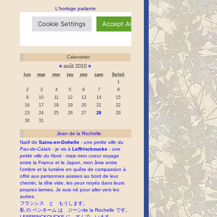
L'horloge parlante
Calendrier
«
août 2010
»
lun
mar
mer
jeu
ven
sam
Soleil
1
2
3
4
5
6
7
8
9
10
11
12
13
14
15
16
17
18
19
20
21
22
23
24
25
26
27
28
29
30
31
Jean de la Rochelle
Natif de
Sains-en-Gohelle
-
une petite ville du
Pas-de-Calais
- je vis à
Leffrinckoucke
-
une
petite ville du Nord
- mais mon coeur voyage
entre la France et le Japon, mon âme entre
l'ombre et la lumière en quête de compassion à
offrir aux personnes assises au bord de leur
chemin, la tête vide, les yeux noyés dans leurs
propres larmes. Je suis né pour aller vers les
autres.
フランシス と もうします。
私 の ペンネーム は ジーンde la Rochelle です。
LEFFRINCKOUCKE に すんで います。