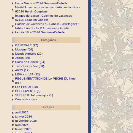
Hier à Sains - 62114 Sains-en-Gohelle
Martial Ansart expose sa maquette sur la mine -
62530 Hersin-Coupigny
Images du passé : Colonies de vacances -
62114 Sains-en-Gohelle
Colonie de vacances au Cabellou (Bretagne) /
l'abbé Lorent - 62114 Sains-en-Gohelle
La cité 10 - 62114 Sains-en-Gohelle
Catégories
GENERALE (97)
Musique (56)
Monde Agricole (29)
Japon (36)
Sains en Gohelle (24)
Tranches de Vie (23)
ARTS (12)
LISA K-L 137 (32)
REGLEMENTATION DE LA PECHE DU Nord
(65)
Les PROUT (10)
DECOUVERTE (6)
SECURITE Informatique (1)
Coups de coeur
Archives
avril 2026
janvier 2026
novembre 2025
avril 2025
février 2025