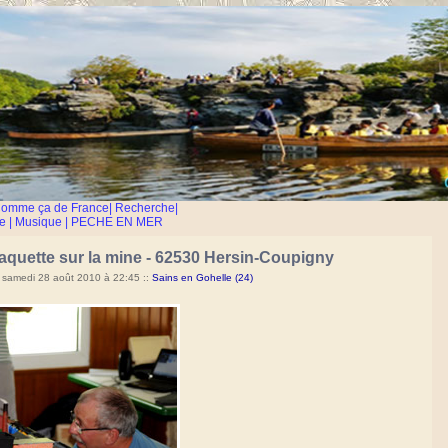
Comme ça de France
|
Recherche
|
e
|
Musique
|
PECHE EN MER
aquette sur la mine - 62530 Hersin-Coupigny
 samedi 28 août 2010 à 22:45
::
Sains en Gohelle (24)