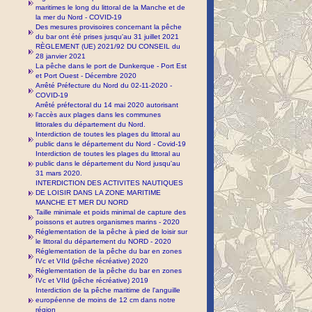
maritimes le long du littoral de la Manche et de
la mer du Nord - COVID-19
Des mesures provisoires concernant la pêche
du bar ont été prises jusqu'au 31 juillet 2021
RÈGLEMENT (UE) 2021/92 DU CONSEIL du
28 janvier 2021
La pêche dans le port de Dunkerque - Port Est
et Port Ouest - Décembre 2020
Arrêté Préfecture du Nord du 02-11-2020 -
COVID-19
Arrêté préfectoral du 14 mai 2020 autorisant
l'accès aux plages dans les communes
littorales du département du Nord.
Interdiction de toutes les plages du littoral au
public dans le département du Nord - Covid-19
Interdiction de toutes les plages du littoral au
public dans le département du Nord jusqu'au
31 mars 2020.
INTERDICTION DES ACTIVITES NAUTIQUES
DE LOISIR DANS LA ZONE MARITIME
MANCHE ET MER DU NORD
Taille minimale et poids minimal de capture des
poissons et autres organismes marins - 2020
Réglementation de la pêche à pied de loisir sur
le littoral du département du NORD - 2020
Réglementation de la pêche du bar en zones
IVc et VIId (pêche récréative) 2020
Réglementation de la pêche du bar en zones
IVc et VIId (pêche récréative) 2019
Interdiction de la pêche maritime de l'anguille
européenne de moins de 12 cm dans notre
région