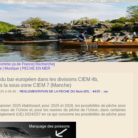
Comme ça de France
|
Recherche
|
e
|
Musique
|
PECHE EN MER
 du bar européen dans les divisions CIEM 4b,
ans la sous-zone CIEM 7 (Manche)
2025 à 08:36
::
REGLEMENTATION DE LA PECHE DU Nord (65)
::
#435
::
rss
er 2025 établissant, pour 2025 et 2026, les possibilités de pêche pour
s eaux de l’Union et, pour les navires de pêche de l’Union, dans certaines
 règlement (UE) 2024/257 en ce qui concerne les possibilités de pêche pour