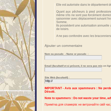
Elle est autorisée dans le département 
Quant aux pêcheurs à pied professionne
même s'ils ne sont pas forcément domicil
saisonnier avec déplacement suivant l'e
Somme.
Ils possèdent une autorisation annuelle
de loisirs.
A ne pas confondre avec les braconniers
Ajouter un commentaire
Nom ou pseudo - Name or pseudo :
Email (facultatif et si présent, il ne sera pas mis en lign
Site Web (facultatif) :
IMPORTANT - Avis aux spammeurs : Ne perdez 
Désolé.
Примітка для спамерів: не витрачайте свій час