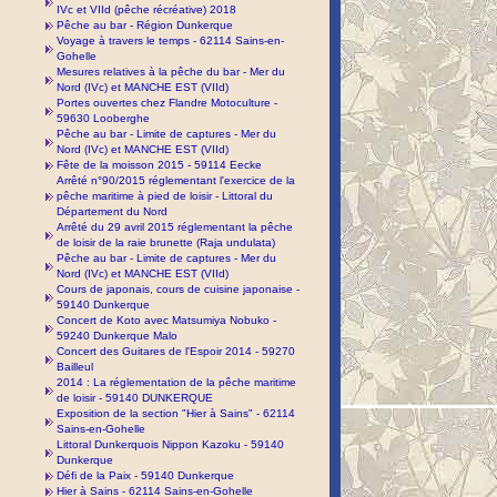
IVc et VIId (pêche récréative) 2018
Pêche au bar - Région Dunkerque
Voyage à travers le temps - 62114 Sains-en-
Gohelle
Mesures relatives à la pêche du bar - Mer du
Nord (IVc) et MANCHE EST (VIId)
Portes ouvertes chez Flandre Motoculture -
59630 Looberghe
Pêche au bar - Limite de captures - Mer du
Nord (IVc) et MANCHE EST (VIId)
Fête de la moisson 2015 - 59114 Eecke
Arrêté n°90/2015 réglementant l'exercice de la
pêche maritime à pied de loisir - Littoral du
Département du Nord
Arrêté du 29 avril 2015 réglementant la pêche
de loisir de la raie brunette (Raja undulata)
Pêche au bar - Limite de captures - Mer du
Nord (IVc) et MANCHE EST (VIId)
Cours de japonais, cours de cuisine japonaise -
59140 Dunkerque
Concert de Koto avec Matsumiya Nobuko -
59240 Dunkerque Malo
Concert des Guitares de l'Espoir 2014 - 59270
Bailleul
2014 : La réglementation de la pêche maritime
de loisir - 59140 DUNKERQUE
Exposition de la section "Hier à Sains" - 62114
Sains-en-Gohelle
Littoral Dunkerquois Nippon Kazoku - 59140
Dunkerque
Défi de la Paix - 59140 Dunkerque
Hier à Sains - 62114 Sains-en-Gohelle