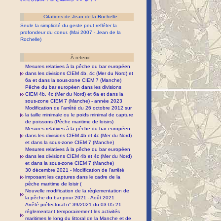
Citations de Jean de la Rochelle
Seule la simplicité du geste peut refléter la
profondeur du coeur. (Mai 2007 - Jean de la
Rochelle)
À retenir
Mesures relatives à la pêche du bar européen
dans les divisions CIEM 4b, 4c (Mer du Nord) et
6a et dans la sous-zone CIEM 7 (Manche)
Pêche du bar européen dans les divisions
CIEM 4b, 4c (Mer du Nord) et 6a et dans la
sous-zone CIEM 7 (Manche) - année 2023
Modification de l'arrêté du 26 octobre 2012 sur
la taille minimale ou le poids minimal de capture
de poissons (Pêche maritime de loisirs)
Mesures relatives à la pêche du bar européen
dans les divisions CIEM 4b et 4c (Mer du Nord)
et dans la sous-zone CIEM 7 (Manche)
Mesures relatives à la pêche du bar européen
dans les divisions CIEM 4b et 4c (Mer du Nord)
et dans la sous-zone CIEM 7 (Manche)
30 décembre 2021 - Modification de l'arrêté
imposant les captures dans le cadre de la
pêche maritime de loisir (
Nouvelle modification de la règlementation de
la pêche du bar pour 2021 - Août 2021
Arrêté préfectoral n° 39/2021 du 03-05-21
réglementant temporairement les activités
maritimes le long du littoral de la Manche et de