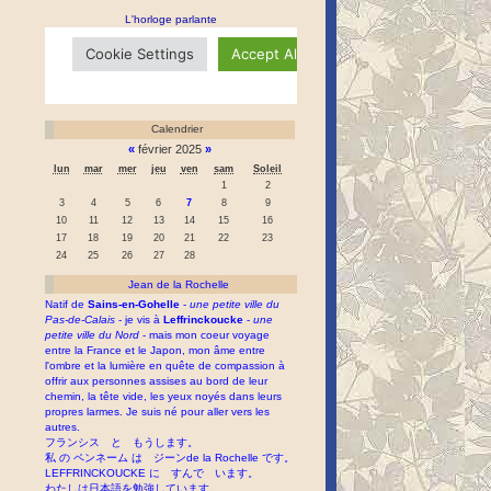
L'horloge parlante
Calendrier
«
février 2025
»
lun
mar
mer
jeu
ven
sam
Soleil
1
2
3
4
5
6
7
8
9
10
11
12
13
14
15
16
17
18
19
20
21
22
23
24
25
26
27
28
Jean de la Rochelle
Natif de
Sains-en-Gohelle
-
une petite ville du
Pas-de-Calais
- je vis à
Leffrinckoucke
-
une
petite ville du Nord
- mais mon coeur voyage
entre la France et le Japon, mon âme entre
l'ombre et la lumière en quête de compassion à
offrir aux personnes assises au bord de leur
chemin, la tête vide, les yeux noyés dans leurs
propres larmes. Je suis né pour aller vers les
autres.
フランシス と もうします。
私 の ペンネーム は ジーンde la Rochelle です。
LEFFRINCKOUCKE に すんで います。
わたしは日本語を勉強しています。