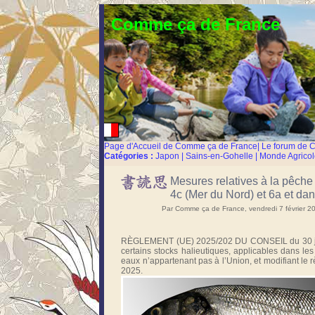
Comme ça de France
Page d'Accueil de Comme ça de France
|
Le forum de 
Catégories :
Japon
|
Sains-en-Gohelle
|
Monde Agricol
Mesures relatives à la pêche
4c (Mer du Nord) et 6a et d
Par Comme ça de France, vendredi 7 février 
RÈGLEMENT (UE) 2025/202 DU CONSEIL du 30 janvi
certains stocks halieutiques, applicables dans le
eaux n’appartenant pas à l’Union, et modifiant le
2025.