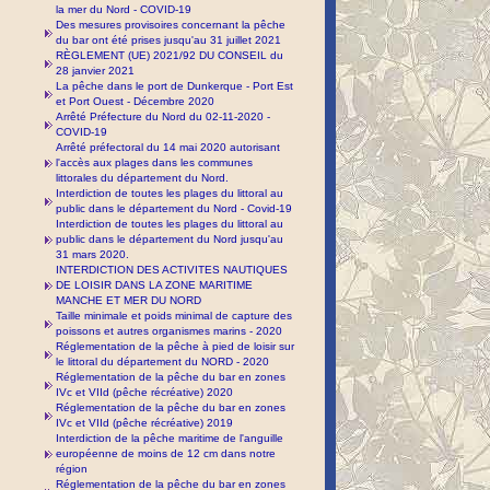
la mer du Nord - COVID-19
Des mesures provisoires concernant la pêche
du bar ont été prises jusqu'au 31 juillet 2021
RÈGLEMENT (UE) 2021/92 DU CONSEIL du
28 janvier 2021
La pêche dans le port de Dunkerque - Port Est
et Port Ouest - Décembre 2020
Arrêté Préfecture du Nord du 02-11-2020 -
COVID-19
Arrêté préfectoral du 14 mai 2020 autorisant
l'accès aux plages dans les communes
littorales du département du Nord.
Interdiction de toutes les plages du littoral au
public dans le département du Nord - Covid-19
Interdiction de toutes les plages du littoral au
public dans le département du Nord jusqu'au
31 mars 2020.
INTERDICTION DES ACTIVITES NAUTIQUES
DE LOISIR DANS LA ZONE MARITIME
MANCHE ET MER DU NORD
Taille minimale et poids minimal de capture des
poissons et autres organismes marins - 2020
Réglementation de la pêche à pied de loisir sur
le littoral du département du NORD - 2020
Réglementation de la pêche du bar en zones
IVc et VIId (pêche récréative) 2020
Réglementation de la pêche du bar en zones
IVc et VIId (pêche récréative) 2019
Interdiction de la pêche maritime de l'anguille
européenne de moins de 12 cm dans notre
région
Réglementation de la pêche du bar en zones