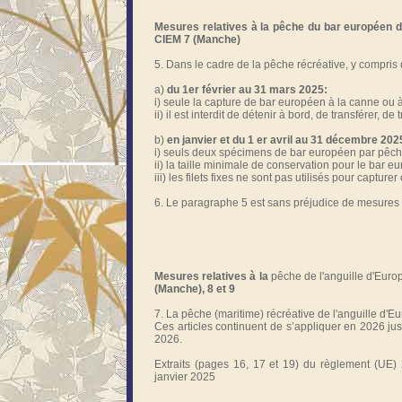
Mesures relatives à la pêche du bar européen d
CIEM 7 (Manche)
5. Dans le cadre de la pêche récréative, y compris 
a)
du 1er février au 31 mars 2025:
i) seule la capture de bar européen à la canne ou à
ii) il est interdit de détenir à bord, de transférer
b)
en janvier et du 1 er avril au 31 décembre 202
i) seuls deux spécimens de bar européen par pêche
ii) la taille minimale de conservation pour le bar e
iii) les filets fixes ne sont pas utilisés pour captur
6. Le paragraphe 5 est sans préjudice de mesures n
Mesures relatives à la
pêche de l'anguille d'Euro
(Manche), 8 et 9
7. La pêche (maritime) récréative de l'anguille d'E
Ces articles continuent de s’appliquer en 2026 jus
2026.
Extraits (pages 16, 17 et 19) du règlement (UE)
janvier 2025