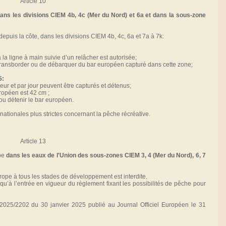
Article 10
ans les divisions CIEM 4b, 4c (Mer du Nord) et 6a et dans la sous-zone
depuis la côte, dans les divisions CIEM 4b, 4c, 6a et 7a à 7k:
 la ligne à main suivie d’un relâcher est autorisée;
, de transborder ou de débarquer du bar européen capturé dans cette zone;
5:
ur et par jour peuvent être capturés et détenus;
uropéen est 42 cm ;
er ou détenir le bar européen.
ationales plus strictes concernant la pêche récréative.
Article 13
pe
dans les eaux de l'Union des sous-zones CIEM 3, 4 (Mer du Nord), 6, 7
urope à tous les stades de développement est interdite.
qu’à l’entrée en vigueur du règlement fixant les possibilités de pêche pour
 2025/2202 du 30 janvier 2025 publié au Journal Officiel Européen le 31