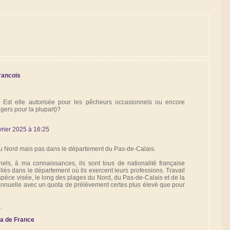
rancois
Est elle autorisée pour les pêcheurs occasionnels ou encore
gers pour la plupart)?
vrier 2025 à 16:25
du Nord mais pas dans le département du Pas-de-Calais.
ls, à ma connaissances, ils sont tous de nationalité française
iés dans le département où ils exercent leurs professions. Travail
spèce visée, le long des plages du Nord, du Pas-de-Calais et de la
annuelle avec un quota de prélèvement certes plus élevé que pour
.
 de France