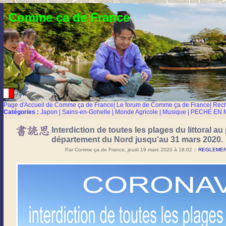
Comme ça de France
Page d'Accueil de Comme ça de France
|
Le forum de Comme ça de France
|
Rec
Catégories :
Japon
|
Sains-en-Gohelle
|
Monde Agricole
|
Musique
|
PECHE EN 
Interdiction de toutes les plages du littoral au
département du Nord jusqu'au 31 mars 2020.
Par Comme ça de France, jeudi 19 mars 2020 à 18:02
::
REGLEMENT