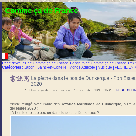
Comme ça de France
Page d'Accueil de Comme ça de France
|
Le forum de Comme ça de France
|
Rec
Catégories :
Japon
|
Sains-en-Gohelle
|
Monde Agricole
|
Musique
|
PECHE EN 
La pêche dans le port de Dunkerque - Port Est e
2020
Par Comme ça de France, mercredi 16 décembre 2020 à 15:29
::
REGLEMENTAT
Article rédigé avec l'aide des
Affaires Maritimes de Dunkerque
, suite 
décembre 2020 :
- A-t-on le droit de pêcher dans le port de Dunkerque ?