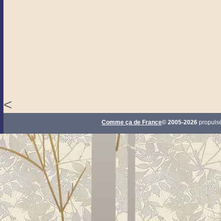
<
Comme ça de France
© 2005-2026
propuls