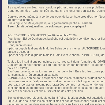
Il y a quelques années, nous pouvions pêcher dans les ports sans problème.
Dans les années 72/87, je pêchais dans le chenal du port Est de Dunker
Dunkerque, ou même à la sortie des eaux de la centrale près d'Usinor. Nou
aujourd'hui interdits.
Sur la digue de Malo, on pratiquait également la pêche au carreau.
Il semblerait qu'aujourd'hui, ce soit un peu plus compliqué !
POUR VOTRE INFORMATION (au 16 décembre 2020)
Pour le port Est de Dunkerque, la pêche est autorisée à condition que les lig
dans la mer).
Donc, si on résume :
- pêcher depuis la digue de Malo les Bains vers la mer est
AUTORISEE
, ide
puisse y accéder !
- pêcher depuis la digue de Malo les Bains vers le chenal, est
INTERDIT
, id
Toutes les installations portuaires, ou se trouvant dans l'emprise du
GPM
D
unkerque, et pour pêcher à partir de ses ouvrages portuaires, , il faut un
police du GPMD).
Sauf que cette autorisation ne sera pas délivrée ! En effet, les zones p
consommation, réglementation sanitaire.
CONCLUSION
: on ne doit pas pêcher dans les eaux du port et surtout pas
Le risque sanitaire n'est pas sur le court terme mais sur le long terme : acc
Les eaux portuaires n'étant pas brassées comme les eaux en-dehors d
contiennent plus de produits pollués et par conséquence la faune portuaire q
dans ces sédiments, est elle aussi victime de cette pollution.
Sur les digues des jetées (Malo et Saint Pol sur Mer), la pêche est autorisée à
- que la ligne soit dans les eaux maritimes et non dans le chenal qui lui est co
- et aussi de ne pas dépasser les barrières limitant l'accès à l'extrémité de ce