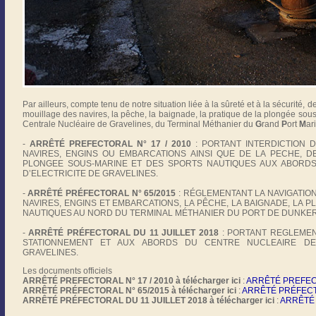
Par ailleurs, compte tenu de notre situation liée à la sûreté et à la sécurité, de
mouillage des navires, la pêche, la baignade, la pratique de la plongée sou
Centrale Nucléaire de Gravelines, du Terminal Méthanier du
G
rand
P
ort
M
ar
-
ARRÊTÉ PREFECTORAL N° 17 / 2010
: PORTANT INTERDICTION 
NAVIRES, ENGINS OU EMBARCATIONS AINSI QUE DE LA PECHE, D
PLONGEE SOUS-MARINE ET DES SPORTS NAUTIQUES AUX ABORD
D’ELECTRICITE DE GRAVELINES.
-
ARRÊTÉ PRÉFECTORAL N° 65/2015
: RÉGLEMENTANT LA NAVIGATION
NAVIRES, ENGINS ET EMBARCATIONS, LA PÊCHE, LA BAIGNADE, LA 
NAUTIQUES AU NORD DU TERMINAL MÉTHANIER DU PORT DE DUNKERQ
-
ARRÊTÉ PRÉFECTORAL DU 11 JUILLET 2018
: PORTANT REGLEMEN
STATIONNEMENT ET AUX ABORDS DU CENTRE NUCLEAIRE DE 
GRAVELINES.
Les documents officiels
ARRÊTÉ PREFECTORAL N° 17 / 2010 à télécharger ici
:
ARRÊTÉ PREFECT
ARRÊTÉ PRÉFECTORAL N° 65/2015 à télécharger ici
:
ARRÊTÉ PRÉFECT
ARRÊTÉ PRÉFECTORAL DU 11 JUILLET 2018 à télécharger ici
:
ARRÊTÉ 