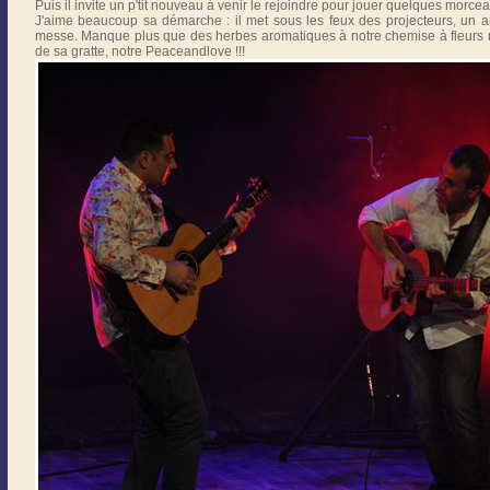
Puis il invite un p'tit nouveau à venir le rejoindre pour jouer quelques morcea
J'aime beaucoup sa démarche : il met sous les feux des projecteurs, un 
messe. Manque plus que des herbes aromatiques à notre chemise à fleurs mai
de sa gratte, notre Peaceandlove !!!