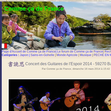
Comme ça de France
Page d'Accueil de Comme ça de France
|
Le forum de Comme ça de France
|
Rec
Catégories :
Japon
|
Sains-en-Gohelle
|
Monde Agricole
|
Musique
|
PECHE EN 
Concert des Guitares de l'Espoir 2014 - 59270 Ba
Par Comme ça de France, dimanche 16 mars 2014 à 15:42