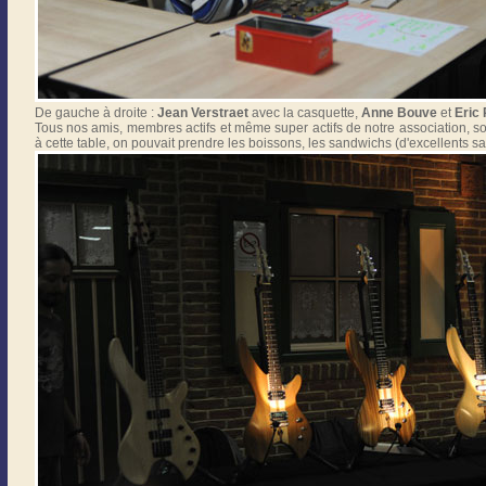
De gauche à droite :
Jean Verstraet
avec la casquette,
Anne Bouve
et
Eric 
Tous nos amis, membres actifs et même super actifs de notre association, sont
à cette table, on pouvait prendre les boissons, les sandwichs (d'excellents sa