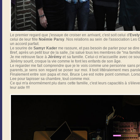
Le premier regard que j'essaye de croiser en arrivant, c'est soit celui d'
Evely
celui de leur fille
Noémie Parsy
. Nos relations au sein de l'association Les G
un accord parfait.
Le sourire de
Samyr Kader
me rassure, et pas besoin de parler pour se dire :
Bref, après un petit tour de la salle, j'ai salué tous les membres de "ma famille
Je me retrouve face à
Jérémy
et sa famille. Celui-ci m'accueille avec ce sou
Jérémy sourit, croque la vie comme le font les enfants de son âge.
Le regarder me fait comprendre que je le vois comme une personne sans p
parents, je sens son regard se poser sur moi. Il boit littéralement mes par
Finalement entre son papa et moi, Bruce Lee est notre point commun. Lorsqu'
Lee pour tapisser sa chambre, tout comme moi.
Ce qui m'a énormément plu dans cette famille, c'est leurs capacités à s'éle
leur aide !!!!