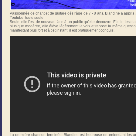
Passionnée de chant et de guitare dès l'âge de 7 - 8 ans, Blandine a appris 
Youtube, toute seule.
Seule, elle l'est de nouveau face à un public qu'elle découvre. Elle le teste
plus que modérée, elle élève légèrement la voix et repose la même questio
manifestant plus fort et à cet instant, il est pratiquement conquis.
La première chanson terminée, Blandine est heureuse en entendant les ap