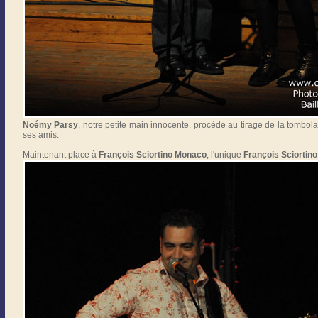
Noémy Parsy
, notre petite main innocente, procède au tirage de la tombola
ses amis.
Maintenant place à
François Sciortino Monaco
, l'unique
François Sciortino