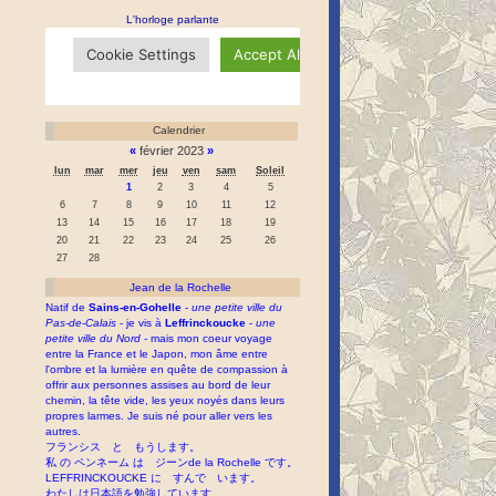
L'horloge parlante
Calendrier
«
février 2023
»
lun
mar
mer
jeu
ven
sam
Soleil
1
2
3
4
5
6
7
8
9
10
11
12
13
14
15
16
17
18
19
20
21
22
23
24
25
26
27
28
Jean de la Rochelle
Natif de
Sains-en-Gohelle
-
une petite ville du
Pas-de-Calais
- je vis à
Leffrinckoucke
-
une
petite ville du Nord
- mais mon coeur voyage
entre la France et le Japon, mon âme entre
l'ombre et la lumière en quête de compassion à
offrir aux personnes assises au bord de leur
chemin, la tête vide, les yeux noyés dans leurs
propres larmes. Je suis né pour aller vers les
autres.
フランシス と もうします。
私 の ペンネーム は ジーンde la Rochelle です。
LEFFRINCKOUCKE に すんで います。
わたしは日本語を勉強しています。