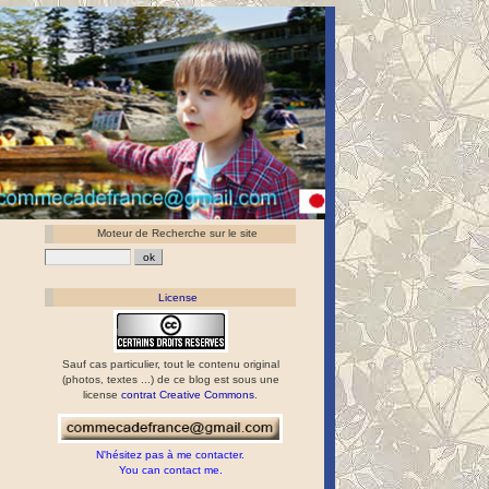
Moteur de Recherche sur le site
License
Sauf cas particulier, tout le contenu original
(photos, textes ...) de ce blog est sous une
license
contrat Creative Commons
.
N'hésitez pas à me contacter.
You can contact me.