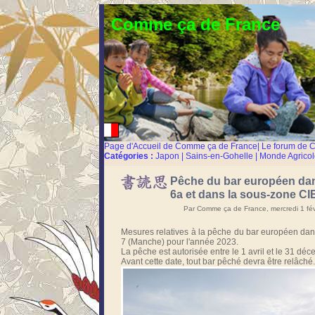
Comme ça de France
Page d'Accueil de Comme ça de France
|
Le forum de 
Catégories :
Japon
|
Sains-en-Gohelle
|
Monde Agricol
Pêche du bar européen dans
6a et dans la sous-zone CI
Par Comme ça de France, mercredi 1 fé
Mesures relatives à la pêche du bar européen dan
7 (Manche) pour l'année 2023.
La pêche est autorisée entre le 1 avril et le 31 dé
Avant cette date, tout bar pêché devra être relâché