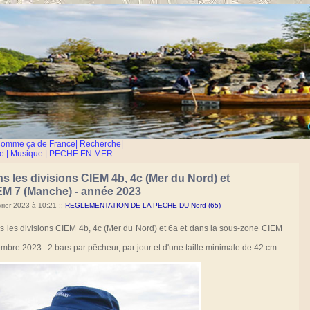
Comme ça de France
|
Recherche
|
e
|
Musique
|
PECHE EN MER
 les divisions CIEM 4b, 4c (Mer du Nord) et
EM 7 (Manche) - année 2023
vrier 2023 à 10:21
::
REGLEMENTATION DE LA PECHE DU Nord (65)
s les divisions CIEM 4b, 4c (Mer du Nord) et 6a et dans la sous-zone CIEM
cembre 2023 : 2 bars par pêcheur, par jour et d'une taille minimale de 42 cm.
.