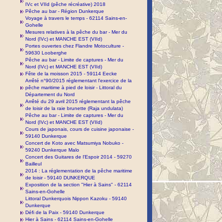
IVc et VIId (pêche récréative) 2018
Pêche au bar - Région Dunkerque
Voyage à travers le temps - 62114 Sains-en-
Gohelle
Mesures relatives à la pêche du bar - Mer du
Nord (IVc) et MANCHE EST (VIId)
Portes ouvertes chez Flandre Motoculture -
59630 Looberghe
Pêche au bar - Limite de captures - Mer du
Nord (IVc) et MANCHE EST (VIId)
Fête de la moisson 2015 - 59114 Eecke
Arrêté n°90/2015 réglementant l'exercice de la
pêche maritime à pied de loisir - Littoral du
Département du Nord
Arrêté du 29 avril 2015 réglementant la pêche
de loisir de la raie brunette (Raja undulata)
Pêche au bar - Limite de captures - Mer du
Nord (IVc) et MANCHE EST (VIId)
Cours de japonais, cours de cuisine japonaise -
59140 Dunkerque
Concert de Koto avec Matsumiya Nobuko -
59240 Dunkerque Malo
Concert des Guitares de l'Espoir 2014 - 59270
Bailleul
2014 : La réglementation de la pêche maritime
de loisir - 59140 DUNKERQUE
Exposition de la section "Hier à Sains" - 62114
Sains-en-Gohelle
Littoral Dunkerquois Nippon Kazoku - 59140
Dunkerque
Défi de la Paix - 59140 Dunkerque
Hier à Sains - 62114 Sains-en-Gohelle