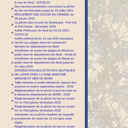
la mer du Nord - COVID-19
Des mesures provisoires concernant la pêche
du bar ont été prises jusqu'au 31 juillet 2021
RÈGLEMENT (UE) 2021/92 DU CONSEIL du
28 janvier 2021
La pêche dans le port de Dunkerque - Port Est
et Port Ouest - Décembre 2020
Arrêté Préfecture du Nord du 02-11-2020 -
COVID-19
Arrêté préfectoral du 14 mai 2020 autorisant
l'accès aux plages dans les communes
littorales du département du Nord.
Interdiction de toutes les plages du littoral au
public dans le département du Nord - Covid-19
Interdiction de toutes les plages du littoral au
public dans le département du Nord jusqu'au
31 mars 2020.
INTERDICTION DES ACTIVITES NAUTIQUES
DE LOISIR DANS LA ZONE MARITIME
MANCHE ET MER DU NORD
Taille minimale et poids minimal de capture des
poissons et autres organismes marins - 2020
Réglementation de la pêche à pied de loisir sur
le littoral du département du NORD - 2020
Réglementation de la pêche du bar en zones
IVc et VIId (pêche récréative) 2020
Réglementation de la pêche du bar en zones
IVc et VIId (pêche récréative) 2019
Interdiction de la pêche maritime de l'anguille
européenne de moins de 12 cm dans notre
région
Réglementation de la pêche du bar en zones