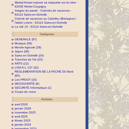
Martial Ansart expose sa maquette sur la mine -
62530 Hersin-Coupigny
Images du passé : Colonies de vacances -
62114 Sains-en-Gohelle
Colonie de vacances au Cabellou (Bretagne) /
l'abbé Lorent - 62114 Sains-en-Gohelle
La cité 10 - 62114 Sains-en-Gohelle
Catégories
GENERALE (97)
Musique (56)
Monde Agricole (29)
Japon (36)
Sains en Gohelle (24)
Tranches de Vie (23)
ARTS (12)
LISA K-L 137 (32)
REGLEMENTATION DE LA PECHE DU Nord
(65)
Les PROUT (10)
DECOUVERTE (6)
SECURITE Informatique (1)
Coups de coeur
Archives
avril 2026
janvier 2026
novembre 2025
avril 2025
février 2025
janvier 2024
septembre 2023