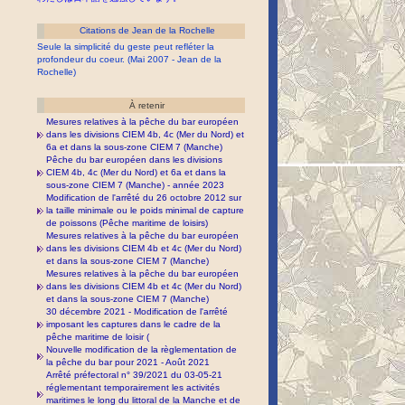
Citations de Jean de la Rochelle
Seule la simplicité du geste peut refléter la
profondeur du coeur. (Mai 2007 - Jean de la
Rochelle)
À retenir
Mesures relatives à la pêche du bar européen
dans les divisions CIEM 4b, 4c (Mer du Nord) et
6a et dans la sous-zone CIEM 7 (Manche)
Pêche du bar européen dans les divisions
CIEM 4b, 4c (Mer du Nord) et 6a et dans la
sous-zone CIEM 7 (Manche) - année 2023
Modification de l'arrêté du 26 octobre 2012 sur
la taille minimale ou le poids minimal de capture
de poissons (Pêche maritime de loisirs)
Mesures relatives à la pêche du bar européen
dans les divisions CIEM 4b et 4c (Mer du Nord)
et dans la sous-zone CIEM 7 (Manche)
Mesures relatives à la pêche du bar européen
dans les divisions CIEM 4b et 4c (Mer du Nord)
et dans la sous-zone CIEM 7 (Manche)
30 décembre 2021 - Modification de l'arrêté
imposant les captures dans le cadre de la
pêche maritime de loisir (
Nouvelle modification de la règlementation de
la pêche du bar pour 2021 - Août 2021
Arrêté préfectoral n° 39/2021 du 03-05-21
réglementant temporairement les activités
maritimes le long du littoral de la Manche et de