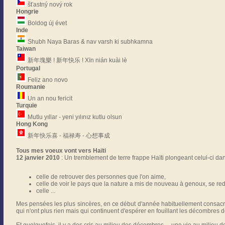
šťastný nový rok
Hongrie
Boldog új évet
Inde
Shubh Naya Baras & nav varsh ki subhkamna
Taiwan
新年塊樂 ! 新年快乐 ! Xīn nián kuài lè
Portugal
Feliz ano novo
Roumanie
Un an nou fericit
Turquie
Mutlu yıllar - yeni yılınız kutlu olsun
Hong Kong
新年快乐喜 - 福禄寿 - 心想事成
Tous mes voeux vont vers Haïti
12 janvier 2010
: Un tremblement de terre frappe Haïti plongeant celui-ci dan
celle de retrouver des personnes que l'on aime,
celle de voir le pays que la nature a mis de nouveau à genoux, se red
celle ...
Mes pensées les plus sincères, en ce début d'année habituellement consacré
qui n'ont plus rien mais qui continuent d'espérer en fouillant les décombres 