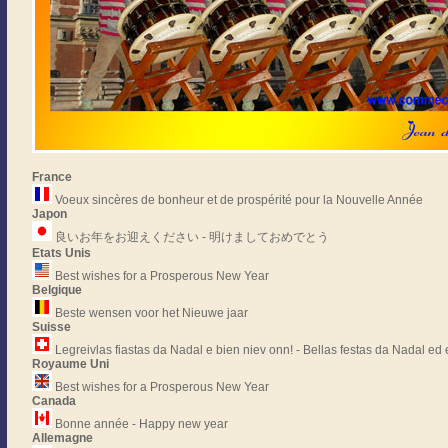
France
Voeux sincères de bonheur et de prospérité pour la Nouvelle Année
Japon
良いお年をお迎えください - 明けましておめでとう
Etats Unis
Best wishes for a Prosperous New Year
Belgique
Beste wensen voor het Nieuwe jaar
Suisse
Legreivlas fiastas da Nadal e bien niev onn! - Bellas festas da Nadal ed
Royaume Uni
Best wishes for a Prosperous New Year
Canada
Bonne année - Happy new year
Allemagne