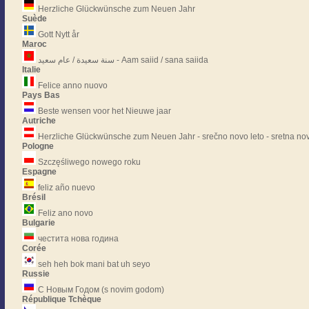
Herzliche Glückwünsche zum Neuen Jahr
Suède
Gott Nytt år
Maroc
سنة سعيدة / عام سعيد - Aam saiid / sana saiida
Italie
Felice anno nuovo
Pays Bas
Beste wensen voor het Nieuwe jaar
Autriche
Herzliche Glückwünsche zum Neuen Jahr - srečno novo leto - sretna nov
Pologne
Szczęśliwego nowego roku
Espagne
feliz año nuevo
Brésil
Feliz ano novo
Bulgarie
честита нова година
Corée
seh heh bok mani bat uh seyo
Russie
С Новым Годом (s novim godom)
République Tchèque