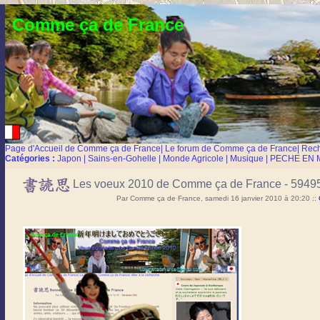
Comme ça de France
Page d'Accueil de Comme ça de France
|
Le forum de Comme ça de France
|
Rec
Catégories :
Japon
|
Sains-en-Gohelle
|
Monde Agricole
|
Musique
|
PECHE EN 
Les voeux 2010 de Comme ça de France - 59495
Par Comme ça de France, samedi 16 janvier 2010 à 20:20
::