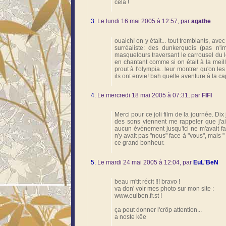
cela !
3.
Le lundi 16 mai 2005 à 12:57, par
agathe
ouaich! on y était... tout tremblants, ave
surréaliste: des dunkerquois (pas n'im
masquelours traversant le carrousel du 
en chantant comme si on était à la meille
prout à l'olympia.. leur montrer qu'on les
ils ont envie! bah quelle aventure à la cap
4.
Le mercredi 18 mai 2005 à 07:31, par
FIFI
Merci pour ce joli film de la journée. Dix
des sons viennent me rappeler que j'a
aucun événement jusqu'ici ne m'avait fai
n'y avait pas "nous" face à "vous", mais
ce grand bonheur.
5.
Le mardi 24 mai 2005 à 12:04, par
EuL'BeN
beau m'tit récit !!! bravo !
va don' voir mes photo sur mon site :
www.eulben.fr.st !
ça peut donner l'crôp attention...
a noste kêe