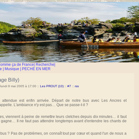
Comme ça de France
|
Recherche
|
e
|
Musique
|
PECHE EN MER
age Billy)
lundi 9 mai 2005 à 17:00
::
Les PROUT (10)
::
#7
::
rss
attendue est enfin arrivée. Départ de notre bus avec Les Ancres et
pelle. L'ambiance n'y est pas… Que se passe-t-il ?
 viennent à peine de remettre leurs cletches depuis dix minutes… il faut
gagne… Il ne faut pas attendre longtemps avant d'entendre les chants de
 bus ? Pas de problèmes, on connaît tout par cœur et quand l'un de nous a