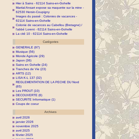
Hier à Sains - 62114 Sains-en-Gohelle
Martial Ansart expose sa maquette sur la mine -
62530 Hersin-Coupigny
Images du passé : Colonies de vacances -
62114 Sains-en-Gohelle
Colonie de vacances au Cabellou (Bretagne) /
l'abbé Lorent - 62114 Sains-en-Gohelle
La cité 10 - 62114 Sains-en-Gohelle
Catégories
GENERALE (97)
Musique (56)
Monde Agricole (29)
Japon (36)
Sains en Gohelle (24)
Tranches de Vie (23)
ARTS (12)
LISA K-L 137 (32)
REGLEMENTATION DE LA PECHE DU Nord
(65)
Les PROUT (10)
DECOUVERTE (6)
SECURITE Informatique (1)
Coups de coeur
Archives
avril 2026
janvier 2026
novembre 2025
avril 2025
février 2025