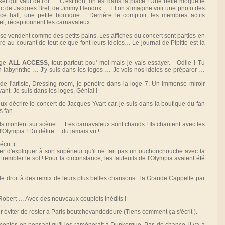
et qui vaut de l'or … C'est bon, on est dans la place ! Une belle moquette
nc de Jacques Brel, de Jimmy Hendrix … Et on s'imagine voir une photo des
ce hall, une petite boutique… Derrière le comptoir, les membres actifs
el, réceptionnent les carnavaleux.
se vendent comme des petits pains. Les affiches du concert sont parties en
tre au courant de tout ce que font leurs idoles… Le journal de Pipitte est là
dge
ALL ACCESS
, tout partout pou' moi mais je vais essayer. - Odile ! Tu
n labyrinthe … J'y suis dans les loges … Je vois nos idoles se préparer …
e l'artiste, Dressing room, je pénètre dans la loge 7. Un immense miroir
nt. Je suis dans les loges. Génial !
 décrire le concert de Jacques Yvart car, je suis dans la boutique du fan
is fan …
 ils montent sur scène … Les carnavaleux sont chauds ! Ils chantent avec les
'Olympia ! Du délire ... du jamais vu !
écrit
)
er d'expliquer à son supérieur qu'il ne fait pas un ouchouchouche avec la
embler le sol ! Pour la circonstance, les fauteuils de l'Olympia avaient été
e droit à des remix de leurs plus belles chansons : la Grande Cappelle par
Robert … Avec des nouveaux couplets inédits !
our éviter de rester à Paris boutchevandedeure (Tiens comment ça s'écrit
).
ontés en pensant qu'il les ramènerait à Dunkerque. Pas de chance, il va à