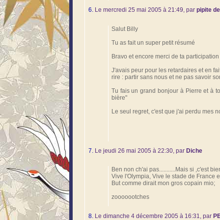
6.
Le mercredi 25 mai 2005 à 21:49, par
pipite d
Salut Billy
Tu as fait un super petit résumé
Bravo et encore merci de ta participation
J'avais peur pour les retardaires et en fai
rire : partir sans nous et ne pas savoir sort
Tu fais un grand bonjour à Pierre et à t
bière"
Le seul regret, c'est que j'ai perdu mes no
7.
Le jeudi 26 mai 2005 à 22:30, par
Diche
Ben non ch'ai pas...........Mais si ,c'est 
Vive l'Olympia, Vive le stade de France et v
But comme dirait mon gros copain mio;
zooooootches
8.
Le dimanche 4 décembre 2005 à 16:31, par
P