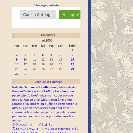
L'horloge parlante
Calendrier
«
mai 2005
»
lun
mar
mer
jeu
ven
sam
Soleil
1
2
3
4
5
6
7
8
9
10
11
12
13
14
15
16
17
18
19
20
21
22
23
24
25
26
27
28
29
30
31
Jean de la Rochelle
Natif de
Sains-en-Gohelle
-
une petite ville du
Pas-de-Calais
- je vis à
Leffrinckoucke
-
une
petite ville du Nord
- mais mon coeur voyage
entre la France et le Japon, mon âme entre
l'ombre et la lumière en quête de compassion à
offrir aux personnes assises au bord de leur
chemin, la tête vide, les yeux noyés dans leurs
propres larmes. Je suis né pour aller vers les
autres.
フランシス と もうします。
私 の ペンネーム は ジーンde la Rochelle です。
LEFFRINCKOUCKE に すんで います。