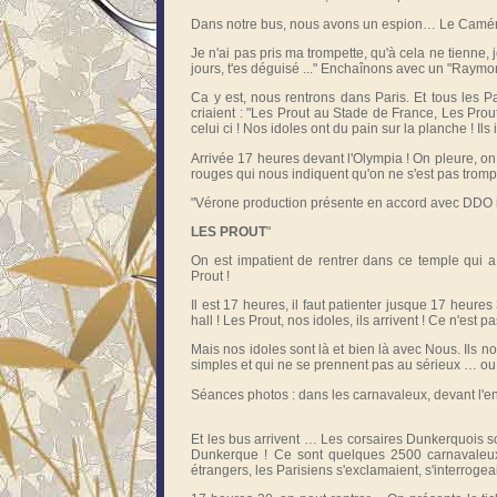
Dans notre bus, nous avons un espion… Le Caméram
Je n'ai pas pris ma trompette, qu'à cela ne tienne, j
jours, t'es déguisé ..." Enchaînons avec un "Raymo
Ca y est, nous rentrons dans Paris. Et tous les P
criaient : "Les Prout au Stade de France, Les Pro
celui ci ! Nos idoles ont du pain sur la planche ! I
Arrivée 17 heures devant l'Olympia ! On pleure, on 
rouges qui nous indiquent qu'on ne s'est pas tromp
"Vérone production présente en accord avec DDO i
LES PROUT
"
On est impatient de rentrer dans ce temple qui a 
Prout !
Il est 17 heures, il faut patienter jusque 17 heures 
hall ! Les Prout, nos idoles, ils arrivent ! Ce n'est 
Mais nos idoles sont là et bien là avec Nous. Ils 
simples et qui ne se prennent pas au sérieux … ou b
Séances photos : dans les carnavaleux, devant l'e
Et les bus arrivent … Les corsaires Dunkerquois so
Dunkerque ! Ce sont quelques 2500 carnavaleux q
étrangers, les Parisiens s'exclamaient, s'interroge