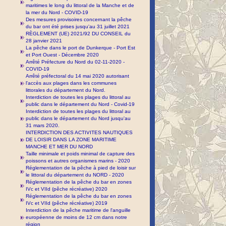
maritimes le long du littoral de la Manche et de
la mer du Nord - COVID-19
Des mesures provisoires concernant la pêche
du bar ont été prises jusqu'au 31 juillet 2021
RÈGLEMENT (UE) 2021/92 DU CONSEIL du
28 janvier 2021
La pêche dans le port de Dunkerque - Port Est
et Port Ouest - Décembre 2020
Arrêté Préfecture du Nord du 02-11-2020 -
COVID-19
Arrêté préfectoral du 14 mai 2020 autorisant
l'accès aux plages dans les communes
littorales du département du Nord.
Interdiction de toutes les plages du littoral au
public dans le département du Nord - Covid-19
Interdiction de toutes les plages du littoral au
public dans le département du Nord jusqu'au
31 mars 2020.
INTERDICTION DES ACTIVITES NAUTIQUES
DE LOISIR DANS LA ZONE MARITIME
MANCHE ET MER DU NORD
Taille minimale et poids minimal de capture des
poissons et autres organismes marins - 2020
Réglementation de la pêche à pied de loisir sur
le littoral du département du NORD - 2020
Réglementation de la pêche du bar en zones
IVc et VIId (pêche récréative) 2020
Réglementation de la pêche du bar en zones
IVc et VIId (pêche récréative) 2019
Interdiction de la pêche maritime de l'anguille
européenne de moins de 12 cm dans notre
région