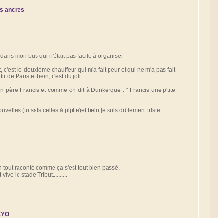
es ancres
 dans mon bus qui n'était pas facile à organiser
t, c'est le deuxième chauffeur qui m'a fait peur et qui ne m'a pas fait
ir de Paris et bein, c'est du joli.
on père Francis et comme on dit à Dunkerque : " Francis une p'tite
uvelles (tu sais celles à pipite)et bein je suis drôlement triste
bien tout raconté comme ça s'est tout bien passé.
ive le stade Tribut..........
EYO