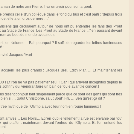
an de notre ami Pierre. Il va en avoir pour son argent.
e prends celle d'un collègue dans le fond du bus et c'est parti : "depuis trois
nde, elle a un gros derrière …"
arisiens qui circulaient autour de nous ont pu entendre les fans des Prout
ut au Stade de France, Les Prout au Stade de France ..." en passant devant
ls iront au bout du monde avec nous.
rit, on s'étonne… Bah pourquoi ? Il suffit de regarder les lettres lumineuses
é :
nvité Jacques Yvart
accueilli les plus grands : Jacques Brel, Edith Piaf, … Et maintenant les
30 ! Et l'on ne va pas patienter seul ! Car ! qui arrivent incognitos depuis le
pas Johnny qui viendrait faire un bain de foule avant le concert !
nous disent bonjour tout simplement parce que ce sont des gens qui sont très
ien si … Salut Christophe, salut Bout', Fifi, … Ben qu'est ça dit ?
ntrée mythique de l'Olympia avec leur nom en rouge lumineux !
nt arrivés… Les Noirs… Et j'en oublie tellement la rue est envahie par tou'
ui piaffent maintenant devant l'entrée de l'Olympia. Et l'on entend les
aient …