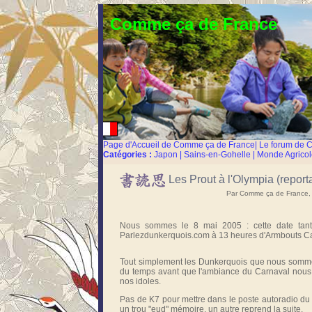
Comme ça de France
Page d'Accueil de Comme ça de France
|
Le forum de 
Catégories :
Japon
|
Sains-en-Gohelle
|
Monde Agricol
Les Prout à l'Olympia (report
Par Comme ça de France, 
Nous sommes le 8 mai 2005 : cette date tant 
Parlezdunkerquois.com à 13 heures d'Armbouts Cap
Tout simplement les Dunkerquois que nous sommes,
du temps avant que l'ambiance du Carnaval nous 
nos idoles.
Pas de K7 pour mettre dans le poste autoradio du
un trou "eud" mémoire, un autre reprend la suite.