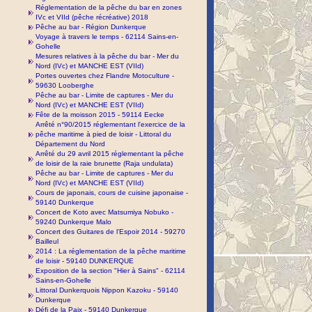
Réglementation de la pêche du bar en zones
IVc et VIId (pêche récréative) 2018
Pêche au bar - Région Dunkerque
Voyage à travers le temps - 62114 Sains-en-
Gohelle
Mesures relatives à la pêche du bar - Mer du
Nord (IVc) et MANCHE EST (VIId)
Portes ouvertes chez Flandre Motoculture -
59630 Looberghe
Pêche au bar - Limite de captures - Mer du
Nord (IVc) et MANCHE EST (VIId)
Fête de la moisson 2015 - 59114 Eecke
Arrêté n°90/2015 réglementant l'exercice de la
pêche maritime à pied de loisir - Littoral du
Département du Nord
Arrêté du 29 avril 2015 réglementant la pêche
de loisir de la raie brunette (Raja undulata)
Pêche au bar - Limite de captures - Mer du
Nord (IVc) et MANCHE EST (VIId)
Cours de japonais, cours de cuisine japonaise -
59140 Dunkerque
Concert de Koto avec Matsumiya Nobuko -
59240 Dunkerque Malo
Concert des Guitares de l'Espoir 2014 - 59270
Bailleul
2014 : La réglementation de la pêche maritime
de loisir - 59140 DUNKERQUE
Exposition de la section "Hier à Sains" - 62114
Sains-en-Gohelle
Littoral Dunkerquois Nippon Kazoku - 59140
Dunkerque
Défi de la Paix - 59140 Dunkerque