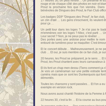
17 heures 30, on peut rentrer… On présente le tick
rouge et de chaque côté des photos en noir et bla
Prout la prochaine fois que l'on viendra. Dans 
bénévoles de Dingues des Prout, le Fan Club offici
Les badges DDP "Dingues des Prout", le fan club, 
un clin d'œil … Les gens s'inscrivent, ils veulent ê
pour ça …
Un petit tour dans les loges ? Je n'ai pas le ba
m'emmènes voir les loges ? Allez, c'est parti … U
Leur secret ? Non, je ne peux pas le révéler …
Des portes avec une ardoise pour mettre le nom d
entouré de lumières pour se maquiller. C'est émouva
Et le concert débute… Malheureusement, je ne peux
club … Et oui, je suis membre de ce fan club, je su
20 heures, les Prout se préparent, je le sens … Et
Prout, les Prout chantent avec leurs carnavaleux à l
Et ils font un chap men dessu (Tiens comment ça s'
Je vois un caméraman sur une petite estrade tent
caméra mais que ce sont les Dunkerquois qui font tr
démontés.
Toutes les chansons y sont passées… Et l'on a eu l
exemple en version rock.
Nous avons aussi chanté l'histoire de la Femme à 
22 heures 30, c'est la fin … Et la course au bus p
Je regagne notre bus … Des carnavaleux étaient m