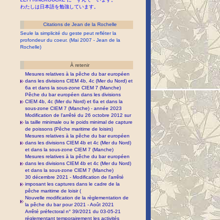
わたしは日本語を勉強しています。
Citations de Jean de la Rochelle
Seule la simplicité du geste peut refléter la
profondeur du coeur. (Mai 2007 - Jean de la
Rochelle)
À retenir
Mesures relatives à la pêche du bar européen
dans les divisions CIEM 4b, 4c (Mer du Nord) et
6a et dans la sous-zone CIEM 7 (Manche)
Pêche du bar européen dans les divisions
CIEM 4b, 4c (Mer du Nord) et 6a et dans la
sous-zone CIEM 7 (Manche) - année 2023
Modification de l'arrêté du 26 octobre 2012 sur
la taille minimale ou le poids minimal de capture
de poissons (Pêche maritime de loisirs)
Mesures relatives à la pêche du bar européen
dans les divisions CIEM 4b et 4c (Mer du Nord)
et dans la sous-zone CIEM 7 (Manche)
Mesures relatives à la pêche du bar européen
dans les divisions CIEM 4b et 4c (Mer du Nord)
et dans la sous-zone CIEM 7 (Manche)
30 décembre 2021 - Modification de l'arrêté
imposant les captures dans le cadre de la
pêche maritime de loisir (
Nouvelle modification de la règlementation de
la pêche du bar pour 2021 - Août 2021
Arrêté préfectoral n° 39/2021 du 03-05-21
réglementant temporairement les activités