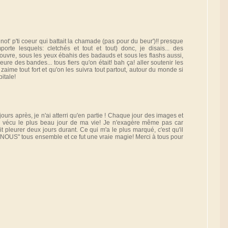
c not' p'ti coeur qui battait la chamade (pas pour du beur')!! presque
porte lesquels: cletchés et tout et tout) donc, je disais... des
louvre, sous les yeux ébahis des badauds et sous les flashs aussi,
ure des bandes... tous fiers qu'on était! bah ça! aller soutenir les
 zaime tout fort et qu'on les suivra tout partout, autour du monde si
itale!
 jours après, je n'ai atterri qu'en partie ! Chaque jour des images et
i vécu le plus beau jour de ma vie! Je n'exagère même pas car
t pleurer deux jours durant. Ce qui m'a le plus marqué, c'est qu'il
 " NOUS" tous ensemble et ce fut une vraie magie! Merci à tous pour