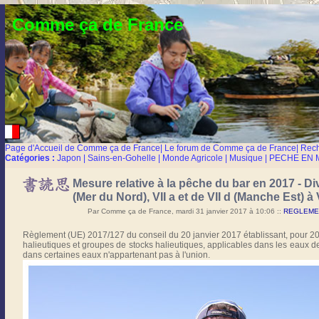
Comme ça de France
Page d'Accueil de Comme ça de France
|
Le forum de Comme ça de France
|
Rec
Catégories :
Japon
|
Sains-en-Gohelle
|
Monde Agricole
|
Musique
|
PECHE EN 
Mesure relative à la pêche du bar en 2017 - Di
(Mer du Nord), VII a et de VII d (Manche Est) à 
Par Comme ça de France, mardi 31 janvier 2017 à 10:06
::
REGLEMEN
Règlement (UE) 2017/127 du conseil du 20 janvier 2017 établissant, pour 201
halieutiques et groupes de stocks halieutiques, applicables dans les eaux de
dans certaines eaux n'appartenant pas à l'union.