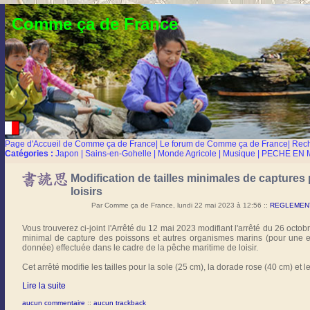
Comme ça de France
Page d'Accueil de Comme ça de France
|
Le forum de Comme ça de France
|
Rec
Catégories :
Japon
|
Sains-en-Gohelle
|
Monde Agricole
|
Musique
|
PECHE EN 
Modification de tailles minimales de captures
loisirs
Par Comme ça de France, lundi 22 mai 2023 à 12:56
::
REGLEMENTA
Vous trouverez ci-joint l'Arrêté du 12 mai 2023 modifiant l'arrêté du 26 octo
minimal de capture des poissons et autres organismes marins (pour un
donnée) effectuée dans le cadre de la pêche maritime de loisir.
Cet arrêté modifie les tailles pour la sole (25 cm), la dorade rose (40 cm) et l
Lire la suite
aucun commentaire
::
aucun trackback