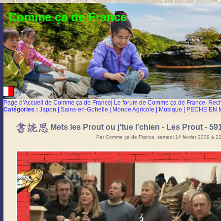
Comme ça de France
Page d'Accueil de Comme ça de France
|
Le forum de Comme ça de France
|
Rec
Catégories :
Japon
|
Sains-en-Gohelle
|
Monde Agricole
|
Musique
|
PECHE EN 
Mets les Prout ou j'tue l'chien - Les Prout - 
Par Comme ça de France, samedi 14 février 2009 à 2