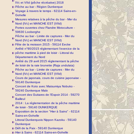
IVc et VIId (pêche récréative) 2018
Pêche au bar - Région Dunkerque
Voyage à travers le temps - 62114 Sains-en-
Gohelle
Mesures relatives à la pêche du bar - Mer du
Nord (IVc) et MANCHE EST (VIId)
Portes ouvertes chez Flandre Motoculture -
59630 Looberghe
Pêche au bar - Limite de captures - Mer du
Nord (IVc) et MANCHE EST (VIId)
Fête de la moisson 2015 - 59114 Eecke
Arrêté n°90/2015 réglementant l'exercice de la
pêche maritime à pied de loisir - Littoral du
Département du Nord
Arrêté du 29 avril 2015 réglementant la pêche
de loisir de la raie brunette (Raja undulata)
Pêche au bar - Limite de captures - Mer du
Nord (IVc) et MANCHE EST (VIId)
Cours de japonais, cours de cuisine japonaise -
59140 Dunkerque
Concert de Koto avec Matsumiya Nobuko -
59240 Dunkerque Malo
Concert des Guitares de l'Espoir 2014 - 59270
Bailleul
2014 : La réglementation de la pêche maritime
de loisir - 59140 DUNKERQUE
Exposition de la section "Hier à Sains" - 62114
Sains-en-Gohelle
Littoral Dunkerquois Nippon Kazoku - 59140
Dunkerque
Défi de la Paix - 59140 Dunkerque
Hier à Sains - 62114 Sains-en-Gohelle