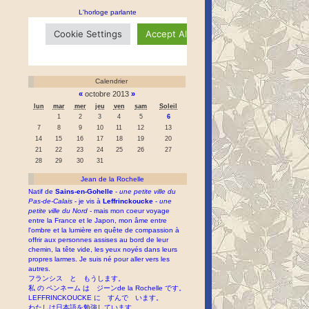
L'horloge parlante
Calendrier
«
octobre 2013
»
lun
mar
mer
jeu
ven
sam
Soleil
1
2
3
4
5
6
7
8
9
10
11
12
13
14
15
16
17
18
19
20
21
22
23
24
25
26
27
28
29
30
31
Jean de la Rochelle
Natif de
Sains-en-Gohelle
-
une petite ville du
Pas-de-Calais
- je vis à
Leffrinckoucke
-
une
petite ville du Nord
- mais mon coeur voyage
entre la France et le Japon, mon âme entre
l'ombre et la lumière en quête de compassion à
offrir aux personnes assises au bord de leur
chemin, la tête vide, les yeux noyés dans leurs
propres larmes. Je suis né pour aller vers les
autres.
フランシス と もうします。
私 の ペンネーム は ジーンde la Rochelle です。
LEFFRINCKOUCKE に すんで います。
わたしは日本語を勉強しています。