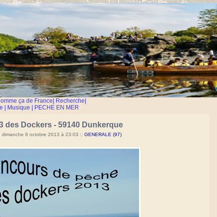
Comme ça de France
|
Recherche
|
e
|
Musique
|
PECHE EN MER
3 des Dockers - 59140 Dunkerque
 dimanche 6 octobre 2013 à 23:03
::
GENERALE (97)