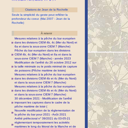
Citations de Jean de la Rochelle
Seule la simplicité du geste peut refléter la
profondeur du coeur. (Mai 2007 - Jean de la
Rochelle)
À retenir
Mesures relatives à la pêche du bar européen
dans les divisions CIEM 4b, 4c (Mer du Nord) et
6a et dans la sous-zone CIEM 7 (Manche)
Pêche du bar européen dans les divisions
CIEM 4b, 4c (Mer du Nord) et 6a et dans la
sous-zone CIEM 7 (Manche) - année 2023
Modification de l'arrêté du 26 octobre 2012 sur
la taille minimale ou le poids minimal de capture
de poissons (Pêche maritime de loisirs)
Mesures relatives à la pêche du bar européen
dans les divisions CIEM 4b et 4c (Mer du Nord)
et dans la sous-zone CIEM 7 (Manche)
Mesures relatives à la pêche du bar européen
dans les divisions CIEM 4b et 4c (Mer du Nord)
et dans la sous-zone CIEM 7 (Manche)
30 décembre 2021 - Modification de l'arrêté
imposant les captures dans le cadre de la
pêche maritime de loisir (
Nouvelle modification de la règlementation de
la pêche du bar pour 2021 - Août 2021
Arrêté préfectoral n° 39/2021 du 03-05-21
réglementant temporairement les activités
maritimes le long du littoral de la Manche et de