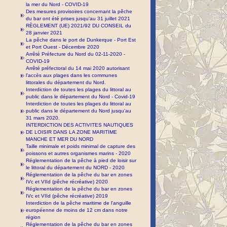
la mer du Nord - COVID-19
Des mesures provisoires concernant la pêche
du bar ont été prises jusqu'au 31 juillet 2021
RÈGLEMENT (UE) 2021/92 DU CONSEIL du
28 janvier 2021
La pêche dans le port de Dunkerque - Port Est
et Port Ouest - Décembre 2020
Arrêté Préfecture du Nord du 02-11-2020 -
COVID-19
Arrêté préfectoral du 14 mai 2020 autorisant
l'accès aux plages dans les communes
littorales du département du Nord.
Interdiction de toutes les plages du littoral au
public dans le département du Nord - Covid-19
Interdiction de toutes les plages du littoral au
public dans le département du Nord jusqu'au
31 mars 2020.
INTERDICTION DES ACTIVITES NAUTIQUES
DE LOISIR DANS LA ZONE MARITIME
MANCHE ET MER DU NORD
Taille minimale et poids minimal de capture des
poissons et autres organismes marins - 2020
Réglementation de la pêche à pied de loisir sur
le littoral du département du NORD - 2020
Réglementation de la pêche du bar en zones
IVc et VIId (pêche récréative) 2020
Réglementation de la pêche du bar en zones
IVc et VIId (pêche récréative) 2019
Interdiction de la pêche maritime de l'anguille
européenne de moins de 12 cm dans notre
région
Réglementation de la pêche du bar en zones