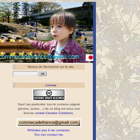
Moteur de Recherche sur le site
License
Sauf cas particulier, tout le contenu original
(photos, textes ...) de ce blog est sous une
license
contrat Creative Commons
.
N'hésitez pas à me contacter.
You can contact me.