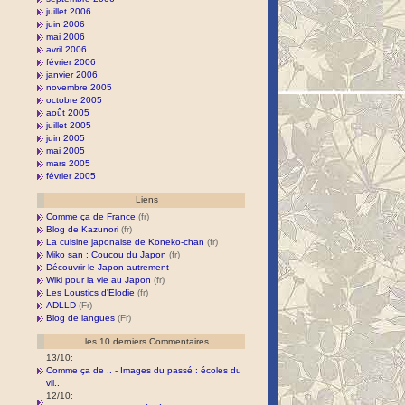
juillet 2006
juin 2006
mai 2006
avril 2006
février 2006
janvier 2006
novembre 2005
octobre 2005
août 2005
juillet 2005
juin 2005
mai 2005
mars 2005
février 2005
Liens
Comme ça de France
Blog de Kazunori
La cuisine japonaise de Koneko-chan
Miko san : Coucou du Japon
Découvrir le Japon autrement
Wiki pour la vie au Japon
Les Loustics d'Elodie
ADLLD
Blog de langues
les 10 derniers Commentaires
13/10:
Comme ça de .. - Images du passé : écoles du
vil..
12/10: