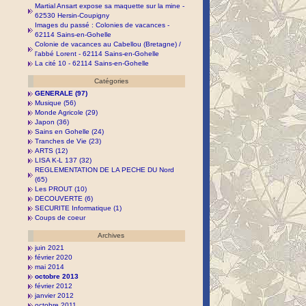
Martial Ansart expose sa maquette sur la mine -
62530 Hersin-Coupigny
Images du passé : Colonies de vacances -
62114 Sains-en-Gohelle
Colonie de vacances au Cabellou (Bretagne) /
l'abbé Lorent - 62114 Sains-en-Gohelle
La cité 10 - 62114 Sains-en-Gohelle
Catégories
GENERALE (97)
Musique (56)
Monde Agricole (29)
Japon (36)
Sains en Gohelle (24)
Tranches de Vie (23)
ARTS (12)
LISA K-L 137 (32)
REGLEMENTATION DE LA PECHE DU Nord
(65)
Les PROUT (10)
DECOUVERTE (6)
SECURITE Informatique (1)
Coups de coeur
Archives
juin 2021
février 2020
mai 2014
octobre 2013
février 2012
janvier 2012
octobre 2011