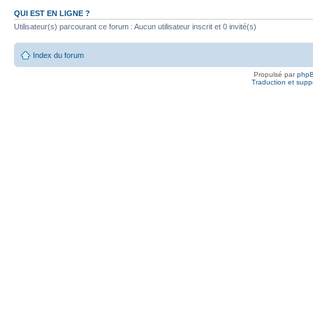
QUI EST EN LIGNE ?
Utilisateur(s) parcourant ce forum : Aucun utilisateur inscrit et 0 invité(s)
Index du forum
Propulsé par
php
Traduction et suppo