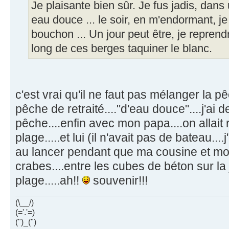
Je plaisante bien sûr. Je fus jadis, dans
eau douce ... le soir, en m'endormant, j
bouchon ... Un jour peut être, je reprendr
long de ces berges taquiner le blanc.
c'est vrai qu'il ne faut pas mélanger la p
pêche de retraité...."d'eau douce"....j'ai
pêche....enfin avec mon papa....on allait
plage.....et lui (il n'avait pas de bateau...
au lancer pendant que ma cousine et moi
crabes....entre les cubes de béton sur la
plage.....ah!!
souvenir!!!
(\__/)
(='.'=)
(")_(")