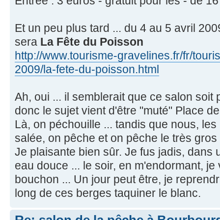
Entrée : 3 euros - gratuit pour les - de 1
Et un peu plus tard ... du 4 au 5 avril 20
sera
La Fête du Poisson
http://www.tourisme-gravelines.fr/fr/tour
2009/la-fete-du-poisson.html
Ah, oui ... il semblerait que ce salon soi
donc le sujet vient d'être "muté" Place de
Là, on péchouille ... tandis que nous, le
salée, on pêche et on pêche le très gros
Je plaisante bien sûr. Je fus jadis, dans
eau douce ... le soir, en m'endormant, je
bouchon ... Un jour peut être, je reprendra
long de ces berges taquiner le blanc.
Re: salon de la pêche à Bourbour