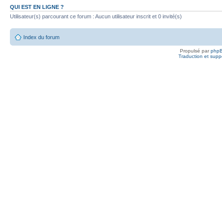
QUI EST EN LIGNE ?
Utilisateur(s) parcourant ce forum : Aucun utilisateur inscrit et 0 invité(s)
Index du forum
Propulsé par
php
Traduction et suppo