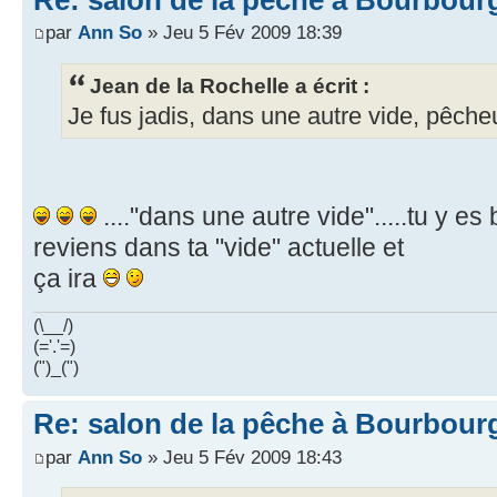
par
Ann So
» Jeu 5 Fév 2009 18:39
Jean de la Rochelle a écrit :
Je fus jadis, dans une autre vide, pêche
...."dans une autre vide".....tu y e
reviens dans ta "vide" actuelle et
ça ira
(\__/)
(='.'=)
(")_(")
Re: salon de la pêche à Bourbour
par
Ann So
» Jeu 5 Fév 2009 18:43