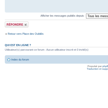
Afficher les messages publiés depuis :
Publier une réponse
Retour vers Place des Oubliés
QUI EST EN LIGNE ?
Utilisateur(s) parcourant ce forum : Aucun utilisateur inscrit et 0 invité(s)
Index du forum
Propulsé par
php
Traduction et suppo