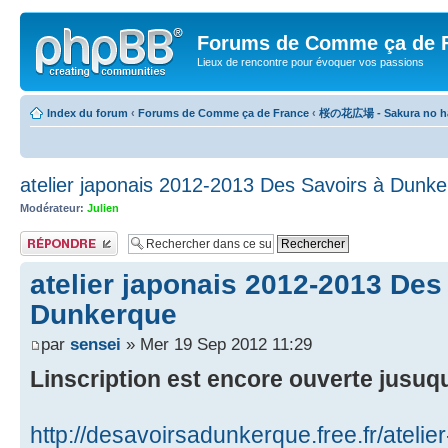
Forums de Comme ça de 
Lieux de rencontre pour évoquer vos passions
Index du forum
‹
Forums de Comme ça de France
‹
桜の花広場 - Sakura no ha
atelier japonais 2012-2013 Des Savoirs à Dunk
Modérateur:
Julien
Publier une réponse
atelier japonais 2012-2013 Des
Dunkerque
par
sensei
» Mer 19 Sep 2012 11:29
Linscription est encore ouverte jusu
http://desavoirsadunkerque.free.fr/atelie