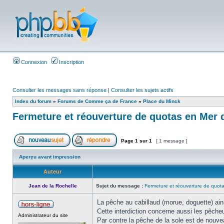
Connexion
Inscription
Consulter les messages sans réponse
|
Consulter les sujets actifs
Index du forum
»
Forums de Comme ça de France
»
Place du Minck
Fermeture et réouverture de quotas en Mer
Page
1
sur
1
[ 1 message ]
Aperçu avant impression
Auteur
Jean de la Rochelle
Sujet du message :
Fermeture et réouverture de quo
La pêche au cabillaud (morue, doguette) ain
Cette interdiction concerne aussi les pêcheu
Administrateur du site
Par contre la pêche de la sole est de nouve