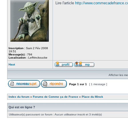
Lire l'article
http://www.commecadefrance.co
Inscription :
Sam 2 Fév 2008
19:51
Message(s) :
794
Localisation :
Leffrinckoucke
Haut
Afficher les m
Page
1
sur
1
[ 1 message ]
Index du forum
»
Forums de Comme ça de France
»
Place du Minck
Qui est en ligne ?
Utilisateur(s) parcourant ce forum : Aucun utilisateur inscrit et 3 invité(s)