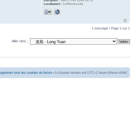
Inscription :
Sam 2 Fév 2008 19:51
Localisation :
Leffrinckoucke
1 message • Page
1
sur
1
Aller vers :
upprimer tous les cookies du forum
• Le fuseau horaire est UTC+1 heure [Heure d’été]