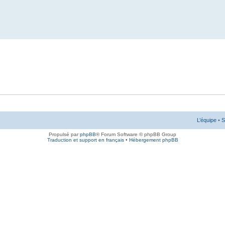
L’équipe
•
S
Propulsé par
phpBB
® Forum Software © phpBB Group
Traduction et support en français
•
Hébergement phpBB