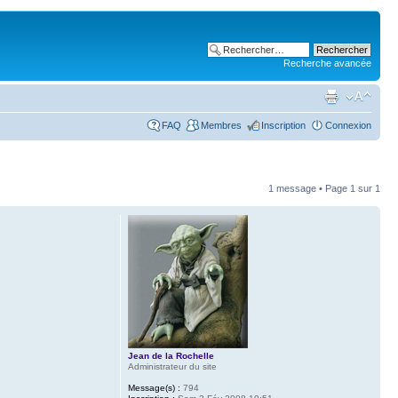
Recherche avancée
FAQ
Membres
Inscription
Connexion
1 message • Page
1
sur
1
Jean de la Rochelle
Administrateur du site
Message(s) :
794