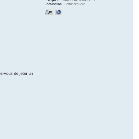
Inscription :
Sam 2 Fév 2008 19:51
Localisation :
Leffrinckoucke
z-vous de jeter un