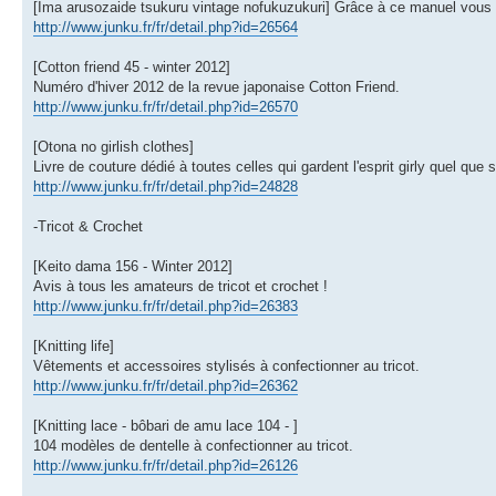
[Ima arusozaide tsukuru vintage nofukuzukuri] Grâce à ce manuel vous 
http://www.junku.fr/fr/detail.php?id=26564
[Cotton friend 45 - winter 2012]
Numéro d'hiver 2012 de la revue japonaise Cotton Friend.
http://www.junku.fr/fr/detail.php?id=26570
[Otona no girlish clothes]
Livre de couture dédié à toutes celles qui gardent l'esprit girly quel que 
http://www.junku.fr/fr/detail.php?id=24828
-Tricot & Crochet
[Keito dama 156 - Winter 2012]
Avis à tous les amateurs de tricot et crochet !
http://www.junku.fr/fr/detail.php?id=26383
[Knitting life]
Vêtements et accessoires stylisés à confectionner au tricot.
http://www.junku.fr/fr/detail.php?id=26362
[Knitting lace - bôbari de amu lace 104 - ]
104 modèles de dentelle à confectionner au tricot.
http://www.junku.fr/fr/detail.php?id=26126