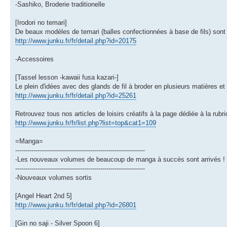
-Sashiko, Broderie traditionelle
[Irodori no temari]
De beaux modèles de temari (balles confectionnées à base de fils) sont 
http://www.junku.fr/fr/detail.php?id=20175
-Accessoires
[Tassel lesson -kawaii fusa kazari-]
Le plein d'idées avec des glands de fil à broder en plusieurs matières et
http://www.junku.fr/fr/detail.php?id=25261
Retrouvez tous nos articles de loisirs créatifs à la page dédiée à la rubr
http://www.junku.fr/fr/list.php?list=top&cat1=109
=Manga=
----------------------------------------------------------------
-Les nouveaux volumes de beaucoup de manga à succès sont arrivés !
----------------------------------------------------------------
-Nouveaux volumes sortis
[Angel Heart 2nd 5]
http://www.junku.fr/fr/detail.php?id=26801
[Gin no saji - Silver Spoon 6]