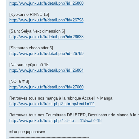
http://www.junku.fr/fr/detail.php?id=26800
[Kyôkai no RINNE 15]
http://www.junku.fr/fr/detail.php?id=26798
[Saint Seiya Next dimension 6]
http://www.junku.fr/fr/detail.php?id=26638
[Shitsuren chocolatier 6]
http://www.junku.fr/fr/detail.php?id=26799
[Natsume yûjinchô 15]
http://www.junku.fr/fr/detail.php?id=26804
[NO. 6 # 8]
http://www.junku.fr/fr/detail.php?id=27060
Retrouvez tous nos manga à la rubrique Accueil > Manga
http://www.junku.fr/fr/list.php?list=top&cat1=111
Retrouvez tous nos Fournitures DELETER, Dessinateur de Manga à la 
http://www.junku.fr/fr/list.php?list=to ... 11&cat2=18
=Langue japonaise=
----------------------------------------------------------------