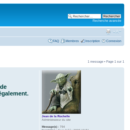
Recherche avancée
FAQ
Membres
Inscription
Connexion
1 message • Page
1
sur
1
 de
 également.
Jean de la Rochelle
Administrateur du site
Message(s) :
794