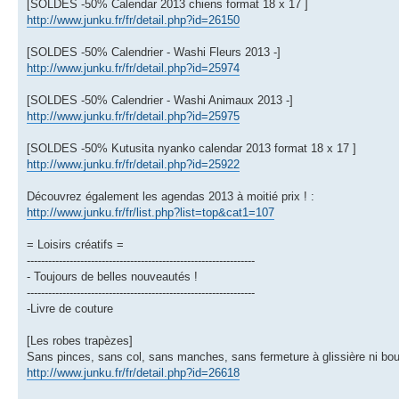
[SOLDES -50% Calendar 2013 chiens format 18 x 17 ]
http://www.junku.fr/fr/detail.php?id=26150
[SOLDES -50% Calendrier - Washi Fleurs 2013 -]
http://www.junku.fr/fr/detail.php?id=25974
[SOLDES -50% Calendrier - Washi Animaux 2013 -]
http://www.junku.fr/fr/detail.php?id=25975
[SOLDES -50% Kutusita nyanko calendar 2013 format 18 x 17 ]
http://www.junku.fr/fr/detail.php?id=25922
Découvrez également les agendas 2013 à moitié prix ! :
http://www.junku.fr/fr/list.php?list=top&cat1=107
= Loisirs créatifs =
----------------------------------------------------------------
- Toujours de belles nouveautés !
----------------------------------------------------------------
-Livre de couture
[Les robes trapèzes]
Sans pinces, sans col, sans manches, sans fermeture à glissière ni bou
http://www.junku.fr/fr/detail.php?id=26618