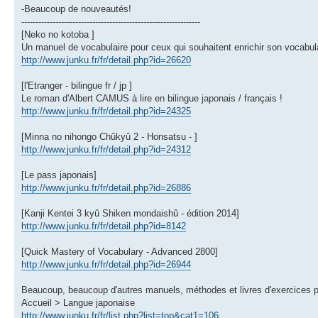
-Beaucoup de nouveautés!
---------------------------------------------------------------
[Neko no kotoba ]
Un manuel de vocabulaire pour ceux qui souhaitent enrichir son vocabula
http://www.junku.fr/fr/detail.php?id=26620
[l'Etranger - bilingue fr / jp ]
Le roman d'Albert CAMUS à lire en bilingue japonais / français !
http://www.junku.fr/fr/detail.php?id=24325
[Minna no nihongo Chûkyû 2 - Honsatsu - ]
http://www.junku.fr/fr/detail.php?id=24312
[Le pass japonais]
http://www.junku.fr/fr/detail.php?id=26886
[Kanji Kentei 3 kyû Shiken mondaishû - édition 2014]
http://www.junku.fr/fr/detail.php?id=8142
[Quick Mastery of Vocabulary - Advanced 2800]
http://www.junku.fr/fr/detail.php?id=26944
Beaucoup, beaucoup d'autres manuels, méthodes et livres d'exercices po
Accueil > Langue japonaise
http://www.junku.fr/fr/list.php?list=top&cat1=106