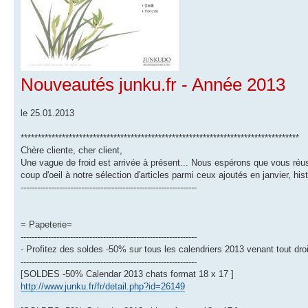
Nouveautés junku.fr - Année 2013
le 25.01.2013
*********************************************************************************
Chère cliente, cher client,
Une vague de froid est arrivée à présent... Nous espérons que vous réu
coup d'oeil à notre sélection d'articles parmi ceux ajoutés en janvier, hi
----------------------------------------------------------------
= Papeterie=
----------------------------------------------------------------
- Profitez des soldes -50% sur tous les calendriers 2013 venant tout droi
----------------------------------------------------------------
[SOLDES -50% Calendar 2013 chats format 18 x 17 ]
http://www.junku.fr/fr/detail.php?id=26149