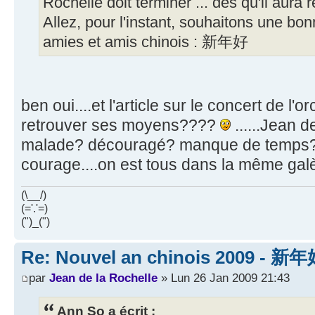
Rochelle doit terminer ... dès qu'il aur
Allez, pour l'instant, souhaitons une b
amies et amis chinois : 新年好
ben oui....et l'article sur le concert de l'
retrouver ses moyens????
......Jean d
malade? découragé? manque de temps?.
courage....on est tous dans la même galèr
(\__/)
(='.'=)
(")_(")
Re: Nouvel an chinois 2009 - 新
par
Jean de la Rochelle
» Lun 26 Jan 2009 21:43
Ann So a écrit :