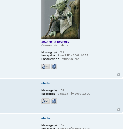
Jean de la Rochelle
Administrateur du site
Message(s) :
794
Inscription :
Sam 2 Fév 2008 19:51
Localisation :
Leffrinckoucke
elodie
Message(s) :
159
Inscription :
Sam 23 Fév 2008 23:29
elodie
Message(s) :
159
Inscription :
Sam 23 Fév 2008 23:29