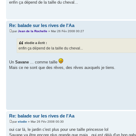
enfin ça dépend de la taille du cheval...
Re: balade sur les rives de l'Aa
par
Jean de la Rochelle
» Mar 26 Fév 2008 00:27
elodie a écrit :
enfin ça dépend de la taille du cheval...
Un
Savane
... comme taille
Mais ce ne sont que des rêves, des rêves auxquels je tiens.
Re: balade sur les rives de l'Aa
par
elodie
» Mar 26 Fév 2008 00:30
oui car là, le jardin c'est plus pour une taille princesse lol
Savane va être encore plus grande que maia...qui est déjà d'un bon gabar