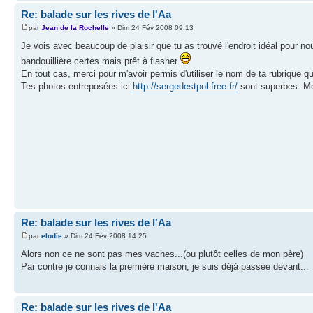
Re: balade sur les rives de l'Aa
par
Jean de la Rochelle
» Dim 24 Fév 2008 09:13
Je vois avec beaucoup de plaisir que tu as trouvé l'endroit idéal pour no
bandouillière certes mais prêt à flasher
En tout cas, merci pour m'avoir permis d'utiliser le nom de ta rubrique que 
Tes photos entreposées ici
http://sergedestpol.free.fr/
sont superbes. Me
Re: balade sur les rives de l'Aa
par
elodie
» Dim 24 Fév 2008 14:25
Alors non ce ne sont pas mes vaches...(ou plutôt celles de mon père)
Par contre je connais la première maison, je suis déjà passée devant...
Re: balade sur les rives de l'Aa