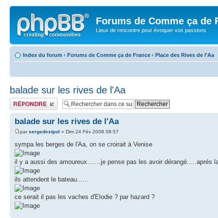
Forums de Comme ça de 
Lieux de rencontre pour évoquer vos passions
Index du forum
‹
Forums de Comme ça de France
‹
Place des Rives de l'Aa
balade sur les rives de l'Aa
Publier une réponse
balade sur les rives de l'Aa
par
sergedestpol
» Dim 24 Fév 2008 08:57
sympa les berges de l'Aa, on se croirait à Venise
il y a aussi des amoureux.......je pense pas les avoir dérangé.....aprés la
ils attendent le bateau......
ce serait il pas les vaches d'Elodie ? par hazard ?