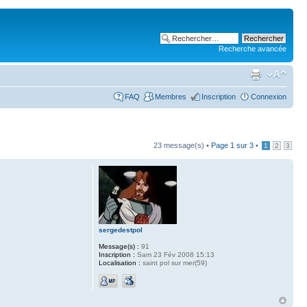
Recherche avancée
FAQ
Membres
Inscription
Connexion
23 message(s) •
Page
1
sur
3
•
1
2
3
sergedestpol
Message(s) :
91
Inscription :
Sam 23 Fév 2008 15:13
Localisation :
saint pol sur mer(59)