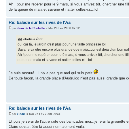
Ah ! pour me repérer pour le 9 mars, si vous arrivez tôt, chercher une fil
de la queue de maia et savane et natter celles-ci....lol
Re: balade sur les rives de l'Aa
par
Jean de la Rochelle
» Mar 26 Fév 2008 07:12
elodie a écrit :
oui car là, le jardin c'est plus pour une taille princesse lol
Savane va être encore plus grande que maia...qui est déjà d'un bon gaba
Ah ! pour me repérer pour le 9 mars, si vous arrivez tôt, chercher une fil
queue de maia et savane et natter celles-ci....lol
Je suis rassuré ! il n'y a pas que moi qui suis petit
De toute façon, la grande place d'Audruicq n'est pas aussi grande que c
Re: balade sur les rives de l'Aa
par
elodie
» Mar 26 Fév 2008 09:41
Et puis je serai de l'autre côté des barricades moi...je ferai la girouette 
Claire devrait être là aussi normalement voilà.