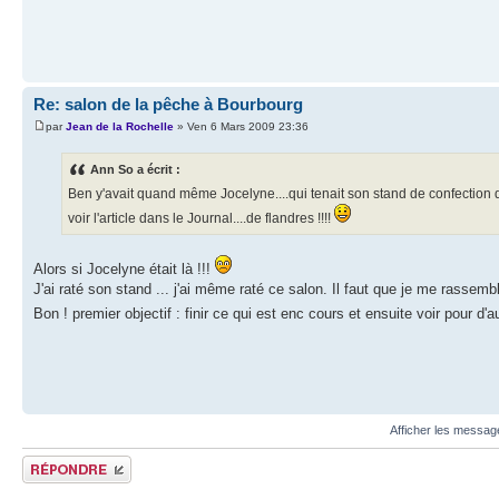
Re: salon de la pêche à Bourbourg
par
Jean de la Rochelle
» Ven 6 Mars 2009 23:36
Ann So a écrit :
Ben y'avait quand même Jocelyne....qui tenait son stand de confectio
voir l'article dans le Journal....de flandres !!!!
Alors si Jocelyne était là !!!
J'ai raté son stand ... j'ai même raté ce salon. Il faut que je me rassemble 
Bon ! premier objectif : finir ce qui est enc cours et ensuite voir pour d
Afficher les messag
Publier une réponse