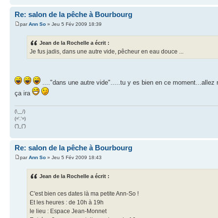
Re: salon de la pêche à Bourbourg
par
Ann So
» Jeu 5 Fév 2009 18:39
Jean de la Rochelle a écrit :
Je fus jadis, dans une autre vide, pêcheur en eau douce ...
...."dans une autre vide".....tu y es bien en ce moment...allez 
ça ira
(\__/)
(='.'=)
(")_(")
Re: salon de la pêche à Bourbourg
par
Ann So
» Jeu 5 Fév 2009 18:43
Jean de la Rochelle a écrit :
C'est bien ces dates là ma petite Ann-So !
Et les heures : de 10h à 19h
le lieu : Espace Jean-Monnet