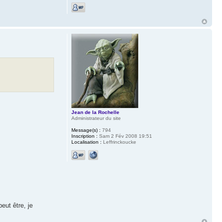
Jean de la Rochelle
Administrateur du site
Message(s) :
794
Inscription :
Sam 2 Fév 2008 19:51
Localisation :
Leffrinckoucke
eut être, je