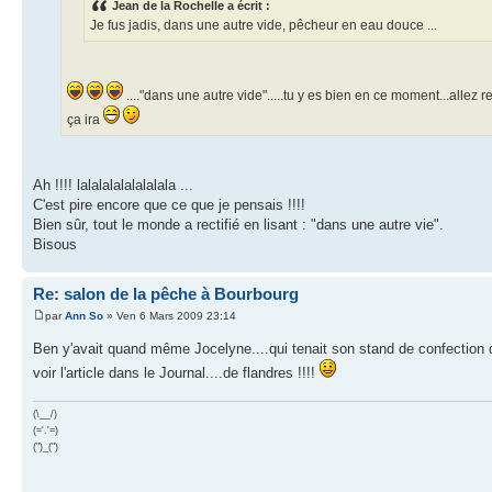
Jean de la Rochelle a écrit :
Je fus jadis, dans une autre vide, pêcheur en eau douce ...
...."dans une autre vide".....tu y es bien en ce moment...allez r
ça ira
Ah !!!! lalalalalalalalala ...
C'est pire encore que ce que je pensais !!!!
Bien sûr, tout le monde a rectifié en lisant : "dans une autre vie".
Bisous
Re: salon de la pêche à Bourbourg
par
Ann So
» Ven 6 Mars 2009 23:14
Ben y'avait quand même Jocelyne....qui tenait son stand de confectio
voir l'article dans le Journal....de flandres !!!!
(\__/)
(='.'=)
(")_(")