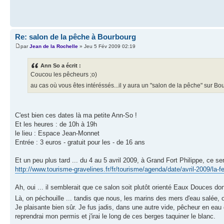
Re: salon de la pêche à Bourbourg
par
Jean de la Rochelle
» Jeu 5 Fév 2009 02:19
Ann So a écrit :
Coucou les pêcheurs ;o)
au cas où vous êtes intéréssés...il y aura un "salon de la pêche" sur Bou
C'est bien ces dates là ma petite Ann-So !
Et les heures : de 10h à 19h
le lieu : Espace Jean-Monnet
Entrée : 3 euros - gratuit pour les - de 16 ans
Et un peu plus tard ... du 4 au 5 avril 2009, à Grand Fort Philippe, ce s
http://www.tourisme-gravelines.fr/fr/tourisme/agenda/date/avril-2009/la-f
Ah, oui ... il semblerait que ce salon soit plutôt orienté Eaux Douces do
Là, on péchouille ... tandis que nous, les marins des mers d'eau salée,
Je plaisante bien sûr. Je fus jadis, dans une autre vide, pêcheur en eau 
reprendrai mon permis et j'irai le long de ces berges taquiner le blanc.