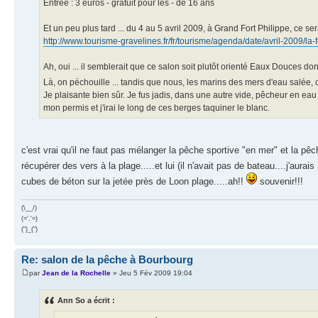
Entrée : 3 euros - gratuit pour les - de 16 ans
Et un peu plus tard ... du 4 au 5 avril 2009, à Grand Fort Philippe, ce se
http://www.tourisme-gravelines.fr/fr/tourisme/agenda/date/avril-2009/la-
Ah, oui ... il semblerait que ce salon soit plutôt orienté Eaux Douces don
Là, on péchouille ... tandis que nous, les marins des mers d'eau salée,
Je plaisante bien sûr. Je fus jadis, dans une autre vide, pêcheur en eau 
mon permis et j'irai le long de ces berges taquiner le blanc.
c'est vrai qu'il ne faut pas mélanger la pêche sportive "en mer" et la pêch
récupérer des vers à la plage.....et lui (il n'avait pas de bateau....j'aurai
cubes de béton sur la jetée près de Loon plage.....ah!!
souvenir!!!
(\__/)
(='.'=)
(")_(")
Re: salon de la pêche à Bourbourg
par
Jean de la Rochelle
» Jeu 5 Fév 2009 19:04
Ann So a écrit :