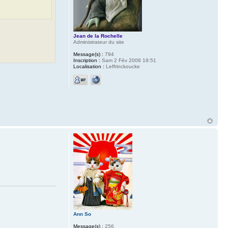
Jean de la Rochelle
Administrateur du site
Message(s) :
794
Inscription :
Sam 2 Fév 2008 19:51
Localisation :
Leffrinckoucke
Ann So
Message(s) :
256