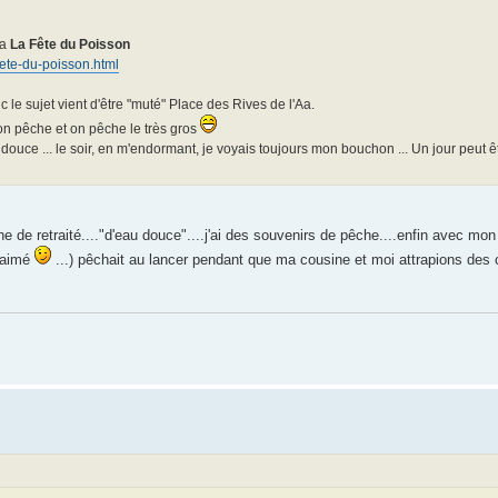
ra
La Fête du Poisson
fete-du-poisson.html
c le sujet vient d'être "muté" Place des Rives de l'Aa.
 on pêche et on pêche le très gros
douce ... le soir, en m'endormant, je voyais toujours mon bouchon ... Un jour peut êt
e de retraité...."d'eau douce"....j'ai des souvenirs de pêche....enfin avec mon 
s aimé
...) pêchait au lancer pendant que ma cousine et moi attrapions des c