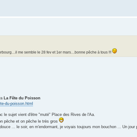
rbourg....il me semble le 28 fev et 1er mars....bonne pêche à tous !!!
era
La Fête du Poisson
ete-du-poisson.html
nc le sujet vient d'être "muté" Place des Rives de l'Aa.
 on pêche et on pêche le très gros
douce ... le soir, en m'endormant, je voyais toujours mon bouchon ... Un jour p