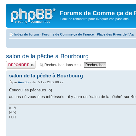
Forums de Comme ça de 
Lieux de rencontre pour évoquer vos passions
Index du forum
‹
Forums de Comme ça de France
‹
Place des Rives de l'Aa
salon de la pêche à Bourbourg
Publier une réponse
salon de la pêche à Bourbourg
par
Ann So
» Jeu 5 Fév 2009 00:22
Coucou les pêcheurs ;o)
au cas où vous êtes intéréssés...il y aura un "salon de la pêche" sur Bo
(\__/)
(='.'=)
(")_(")