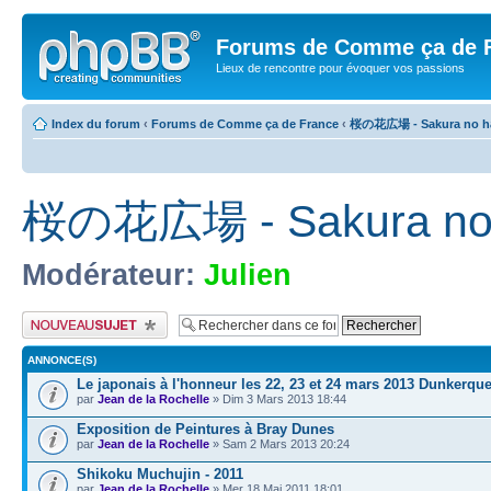
Forums de Comme ça de 
Lieux de rencontre pour évoquer vos passions
Index du forum
‹
Forums de Comme ça de France
‹
桜の花広場 - Sakura no ha
桜の花広場 - Sakura no 
Modérateur:
Julien
Publier un nouveau sujet
ANNONCE(S)
Le japonais à l'honneur les 22, 23 et 24 mars 2013 Dunkerqu
par
Jean de la Rochelle
» Dim 3 Mars 2013 18:44
Exposition de Peintures à Bray Dunes
par
Jean de la Rochelle
» Sam 2 Mars 2013 20:24
Shikoku Muchujin - 2011
par
Jean de la Rochelle
» Mer 18 Mai 2011 18:01