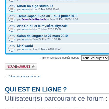
Nihon no eiga studio 43
par
sensei
» Lun 10 Mai 2010 10:49
11ème Japan Expo du 1 au 4 juillet 2010
par
Jean de la Rochelle
» Sam 19 Déc 2009 19:56
Arte Ghibli et le mystère Miyazaki
par
sensei
» Mer 31 Mars 2010 15:32
Salon de langues le 27 mars 2010
par
sensei
» Sam 27 Fév 2010 18:46
NHK world
par
sensei
» Jeu 18 Mars 2010 10:43
Afficher les sujets publiés depuis :
Publier un nouveau sujet
Retour vers Index du forum
QUI EST EN LIGNE ?
Utilisateur(s) parcourant ce forum : 