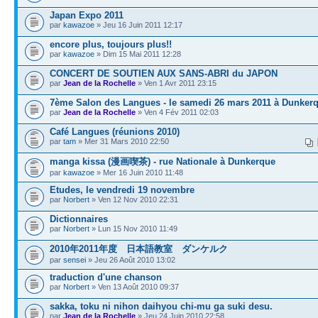
Japan Expo 2011
par
kawazoe
» Jeu 16 Juin 2011 12:17
encore plus, toujours plus!!
par
kawazoe
» Dim 15 Mai 2011 12:28
CONCERT DE SOUTIEN AUX SANS‐ABRI du JAPON
par
Jean de la Rochelle
» Ven 1 Avr 2011 23:15
7ème Salon des Langues - le samedi 26 mars 2011 à Dunker
par
Jean de la Rochelle
» Ven 4 Fév 2011 02:03
Café Langues (réunions 2010)
par
tam
» Mer 31 Mars 2010 22:50
manga kissa (漫画喫茶) - rue Nationale à Dunkerque
par
kawazoe
» Mer 16 Juin 2010 11:48
Etudes, le vendredi 19 novembre
par
Norbert
» Ven 12 Nov 2010 22:31
Dictionnaires
par
Norbert
» Lun 15 Nov 2010 11:49
2010年2011年度 日本語教室 ダンケルク
par
sensei
» Jeu 26 Août 2010 13:02
traduction d'une chanson
par
Norbert
» Ven 13 Août 2010 09:37
sakka, toku ni nihon daihyou chi-mu ga suki desu.
par
Jean de la Rochelle
» Jeu 24 Juin 2010 22:58