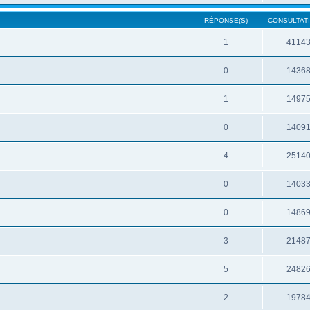
RÉPONSE(S)
CONSULTATI
1
4114
0
1436
1
1497
0
1409
4
2514
0
1403
0
1486
3
2148
5
2482
2
1978