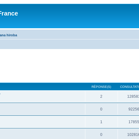
France
na hiroba
RÉPONSE(S)
CONSULTATI
e
2
12858
0
9225
1
1785
0
10281