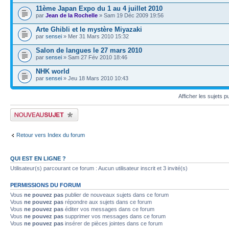
11ème Japan Expo du 1 au 4 juillet 2010
par
Jean de la Rochelle
» Sam 19 Déc 2009 19:56
Arte Ghibli et le mystère Miyazaki
par
sensei
» Mer 31 Mars 2010 15:32
Salon de langues le 27 mars 2010
par
sensei
» Sam 27 Fév 2010 18:46
NHK world
par
sensei
» Jeu 18 Mars 2010 10:43
Afficher les sujets p
Publier un nouveau sujet
Retour vers Index du forum
QUI EST EN LIGNE ?
Utilisateur(s) parcourant ce forum : Aucun utilisateur inscrit et 3 invité(s)
PERMISSIONS DU FORUM
Vous
ne pouvez pas
publier de nouveaux sujets dans ce forum
Vous
ne pouvez pas
répondre aux sujets dans ce forum
Vous
ne pouvez pas
éditer vos messages dans ce forum
Vous
ne pouvez pas
supprimer vos messages dans ce forum
Vous
ne pouvez pas
insérer de pièces jointes dans ce forum