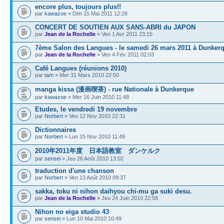
encore plus, toujours plus!!
par
kawazoe
» Dim 15 Mai 2011 12:28
CONCERT DE SOUTIEN AUX SANS‐ABRI du JAPON
par
Jean de la Rochelle
» Ven 1 Avr 2011 23:15
7ème Salon des Langues - le samedi 26 mars 2011 à Dunker
par
Jean de la Rochelle
» Ven 4 Fév 2011 02:03
Café Langues (réunions 2010)
par
tam
» Mer 31 Mars 2010 22:50
manga kissa (漫画喫茶) - rue Nationale à Dunkerque
par
kawazoe
» Mer 16 Juin 2010 11:48
Etudes, le vendredi 19 novembre
par
Norbert
» Ven 12 Nov 2010 22:31
Dictionnaires
par
Norbert
» Lun 15 Nov 2010 11:49
2010年2011年度 日本語教室 ダンケルク
par
sensei
» Jeu 26 Août 2010 13:02
traduction d'une chanson
par
Norbert
» Ven 13 Août 2010 09:37
sakka, toku ni nihon daihyou chi-mu ga suki desu.
par
Jean de la Rochelle
» Jeu 24 Juin 2010 22:58
Nihon no eiga studio 43
par
sensei
» Lun 10 Mai 2010 10:49