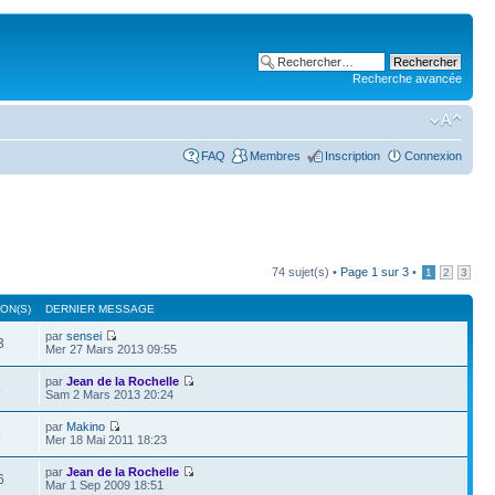
Recherche avancée
FAQ
Membres
Inscription
Connexion
74 sujet(s) •
Page
1
sur
3
•
1
2
3
ON(S)
DERNIER MESSAGE
par
sensei
3
Mer 27 Mars 2013 09:55
par
Jean de la Rochelle
6
Sam 2 Mars 2013 20:24
par
Makino
5
Mer 18 Mai 2011 18:23
par
Jean de la Rochelle
6
Mar 1 Sep 2009 18:51