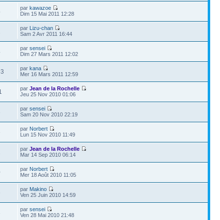
par
kawazoe
4
Dim 15 Mai 2011 12:28
par
Lizu-chan
1
Sam 2 Avr 2011 16:44
par
sensei
4
Dim 27 Mars 2011 12:02
par
kana
93
Mer 16 Mars 2011 12:59
par
Jean de la Rochelle
1
Jeu 25 Nov 2010 01:06
par
sensei
3
Sam 20 Nov 2010 22:19
par
Norbert
6
Lun 15 Nov 2010 11:49
par
Jean de la Rochelle
1
Mar 14 Sep 2010 06:14
par
Norbert
0
Mer 18 Août 2010 11:05
par
Makino
6
Ven 25 Juin 2010 14:59
par
sensei
3
Ven 28 Mai 2010 21:48