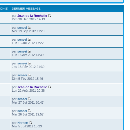
ON(S)
DERNIER MESSAGE
par
Jean de la Rochelle
3
Dim 30 Déc 2012 14:19
par
sensei
8
Mer 19 Sep 2012 11:29
par
sensei
5
Lun 16 Juil 2012 17:22
par
sensei
1
Lun 16 Avr 2012 14:39
par
sensei
0
Jeu 16 Fév 2012 21:39
par
sensei
3
Dim 5 Fév 2012 15:46
par
Jean de la Rochelle
9
Lun 22 Août 2011 20:38
par
sensei
7
Mer 27 Juil 2011 20:47
par
sensei
6
Mar 26 Juil 2011 19:57
par
Norbert
4
Mar 5 Juil 2011 15:23