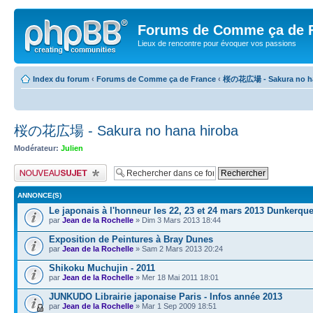
Forums de Comme ça de 
Lieux de rencontre pour évoquer vos passions
Index du forum
‹
Forums de Comme ça de France
‹
桜の花広場 - Sakura no ha
桜の花広場 - Sakura no hana hiroba
Modérateur:
Julien
Publier un nouveau sujet
ANNONCE(S)
Le japonais à l'honneur les 22, 23 et 24 mars 2013 Dunkerqu
par
Jean de la Rochelle
» Dim 3 Mars 2013 18:44
Exposition de Peintures à Bray Dunes
par
Jean de la Rochelle
» Sam 2 Mars 2013 20:24
Shikoku Muchujin - 2011
par
Jean de la Rochelle
» Mer 18 Mai 2011 18:01
JUNKUDO Librairie japonaise Paris - Infos année 2013
par
Jean de la Rochelle
» Mar 1 Sep 2009 18:51