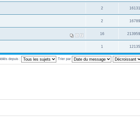
2
1613
2
1678
16
21395
1
2
1
1213
ubliés depuis :
Trier par