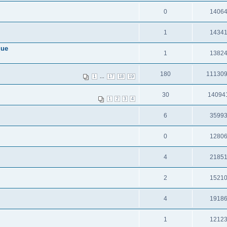
0
1406
1
1434
que
1
1382
180
11130
...
1
17
18
19
30
14094
1
2
3
4
6
3599
0
1280
4
2185
2
1521
4
1918
1
1212