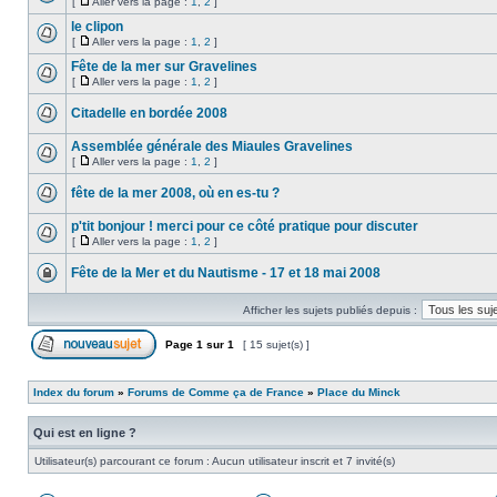
[
Aller vers la page :
1
,
2
]
le clipon
[
Aller vers la page :
1
,
2
]
Fête de la mer sur Gravelines
[
Aller vers la page :
1
,
2
]
Citadelle en bordée 2008
Assemblée générale des Miaules Gravelines
[
Aller vers la page :
1
,
2
]
fête de la mer 2008, où en es-tu ?
p'tit bonjour ! merci pour ce côté pratique pour discuter
[
Aller vers la page :
1
,
2
]
Fête de la Mer et du Nautisme - 17 et 18 mai 2008
Afficher les sujets publiés depuis :
Page
1
sur
1
[ 15 sujet(s) ]
Index du forum
»
Forums de Comme ça de France
»
Place du Minck
Qui est en ligne ?
Utilisateur(s) parcourant ce forum : Aucun utilisateur inscrit et 7 invité(s)