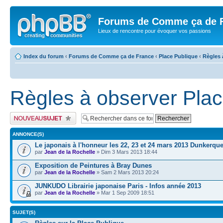
Forums de Comme ça de 
Lieux de rencontre pour évoquer vos passions
Index du forum
‹
Forums de Comme ça de France
‹
Place Publique
‹
Règles 
Règles à observer Plac
Publier un nouveau sujet
ANNONCE(S)
Le japonais à l'honneur les 22, 23 et 24 mars 2013 Dunkerqu
par
Jean de la Rochelle
» Dim 3 Mars 2013 18:44
Exposition de Peintures à Bray Dunes
par
Jean de la Rochelle
» Sam 2 Mars 2013 20:24
JUNKUDO Librairie japonaise Paris - Infos année 2013
par
Jean de la Rochelle
» Mar 1 Sep 2009 18:51
SUJET(S)