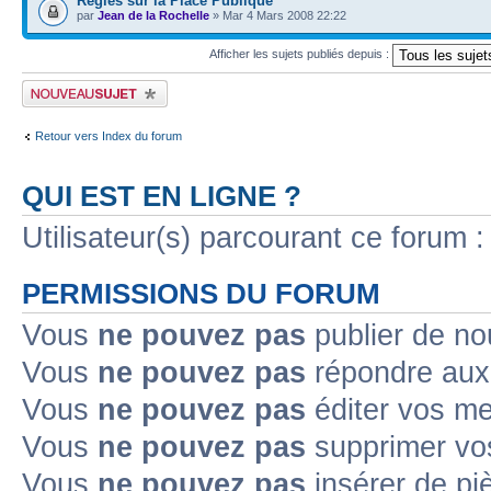
Règles sur la Place Publique
par
Jean de la Rochelle
» Mar 4 Mars 2008 22:22
Afficher les sujets publiés depuis :
Publier un nouveau sujet
Retour vers Index du forum
QUI EST EN LIGNE ?
Utilisateur(s) parcourant ce forum : 
PERMISSIONS DU FORUM
Vous
ne pouvez pas
publier de no
Vous
ne pouvez pas
répondre aux 
Vous
ne pouvez pas
éditer vos m
Vous
ne pouvez pas
supprimer vo
Vous
ne pouvez pas
insérer de pi