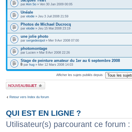
Jacques Yvart
par
Ann So
» Ven 30 Jan 2009 00:05
Unéale
par
elodie
» Jeu 3 Juil 2008 21:59
Photos de Michael Ducrocq
par
elodie
» Jeu 15 Mai 2008 23:19
une jolie photo
par
sergedestpol
» Mer 9 Avr 2008 07:00
photomontage
par Lucien » Mar 8 Avr 2008 22:26
Stage de peinture amateur du 1er au 6 septembre 2008
par
hug
» Mer 12 Mars 2008 14:03
Afficher les sujets publiés depuis :
Publier un nouveau sujet
Retour vers Index du forum
QUI EST EN LIGNE ?
Utilisateur(s) parcourant ce forum : 