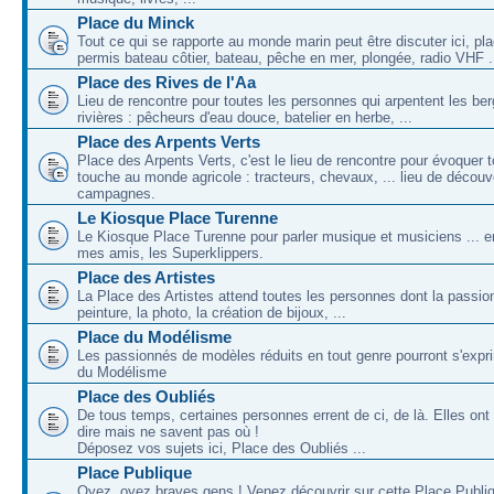
Place du Minck
Tout ce qui se rapporte au monde marin peut être discuter ici, pl
permis bateau côtier, bateau, pêche en mer, plongée, radio VHF .
Place des Rives de l'Aa
Lieu de rencontre pour toutes les personnes qui arpentent les be
rivières : pêcheurs d'eau douce, batelier en herbe, ...
Place des Arpents Verts
Place des Arpents Verts, c'est le lieu de rencontre pour évoquer t
touche au monde agricole : tracteurs, chevaux, ... lieu de décou
campagnes.
Le Kiosque Place Turenne
Le Kiosque Place Turenne pour parler musique et musiciens ...
mes amis, les Superklippers.
Place des Artistes
La Place des Artistes attend toutes les personnes dont la passion
peinture, la photo, la création de bijoux, ...
Place du Modélisme
Les passionnés de modèles réduits en tout genre pourront s'expri
du Modélisme
Place des Oubliés
De tous temps, certaines personnes errent de ci, de là. Elles on
dire mais ne savent pas où !
Déposez vos sujets ici, Place des Oubliés ...
Place Publique
Oyez, oyez braves gens ! Venez découvrir sur cette Place Publi