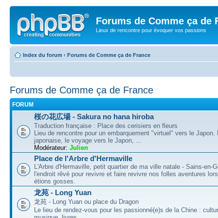
Forums de Comme ça de 
Lieux de rencontre pour évoquer vos passions
Index du forum
‹
Forums de Comme ça de France
Forums de Comme ça de France
FORUM
桜の花広場 - Sakura no hana hiroba
Traduction française : Place des cerisiers en fleurs
Lieu de rencontre pour un embarquement "virtuel" vers le Japon.
japonaise, le voyage vers le Japon, ...
Modérateur:
Julien
Place de l'Arbre d'Hermaville
L'Arbre d'Hermaville, petit quartier de ma ville natale - Sains-en-G
l'endroit rêvé pour revivre et faire revivre nos folles aventures lo
étions gosses.
龙苑 - Long Yuan
龙苑 - Long Yuan ou place du Dragon
Le lieu de rendez-vous pour les passionné(e)s de la Chine : cultu
musique, livres, ...