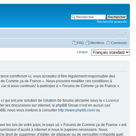
Recherche avancée
FAQ
Membres
Connexion
Langue :
rance.com/forum »), vous acceptez d’être légalement responsable des
ums de Comme ça de France ». Nous pouvons modifier ces conditions à
e car si vous continuez à participer à « Forums de Comme ça de France »
») qui est une solution de création de forums déclarée sous la «
Licence
liter les discussions sur internet, le phpBB Group n’est en aucun cas
pBB, nous vous invitons à consulter
http://www.phpbb.com/
ou
sser les lois de votre pays, le pays où « Forums de Comme ça de France » est
ournisseur d’accès à internet si nous le jugeons nécessaire. Nous
e droit de supprimer, d’éditer, de déplacer ou de verrouiller n’importe quel