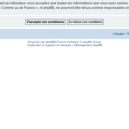
ant qu’utilisateur, vous acceptez que toutes les informations que vous avez saisie
 de Comme ça de France », ni phpBB, ne pourront être tenus comme responsables en
L’équipe
•
S
Propulsé par
phpBB
® Forum Software © phpBB Group
Traduction et support en français
•
Hébergement phpBB