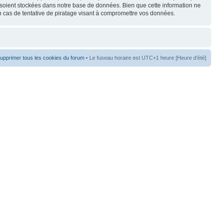
s soient stockées dans notre base de données. Bien que cette information ne
 cas de tentative de piratage visant à compromettre vos données.
upprimer tous les cookies du forum
• Le fuseau horaire est UTC+1 heure [Heure d’été]