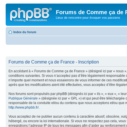
Forums de Comme ça de 
Lieux de rencontre pour évoquer vos passions
Index du forum
Forums de Comme ça de France - Inscription
En accédant à « Forums de Comme ça de France » (désigné ici par « nous »,
conditions suivantes. Si vous n’acceptez pas d’être légalement responsable 
n’importe quel moment et nous essaierons de vous informer de ces modificat
après que les modifications aient été effectuées, vous acceptez d’être légal
Nos forums sont propulsés par phpBB (désignés ici par « ils », « eux », « le
Publique Générale
» (désignée ici par « GPL ») et qui peut être téléchargée
responsable de la conduite et/ou du contenu que nous acceptons et/ou que n
http://www.phpbb.fr/
.
Vous acceptez de ne publier aucun contenu à caractère abusif, obscène, vulg
hébergé, ou encore la loi internationale. Si vous ne respectez pas cela, vou
enregistrons l’adresse IP de tous les messages afin d’aider au renforcement d