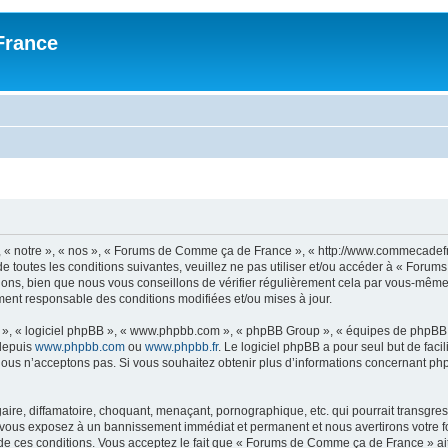
France
 « notre », « nos », « Forums de Comme ça de France », « http://www.commecadef
de toutes les conditions suivantes, veuillez ne pas utiliser et/ou accéder à « For
ions, bien que nous vous conseillons de vérifier régulièrement cela par vous-mêm
ement responsable des conditions modifiées et/ou mises à jour.
ur », « logiciel phpBB », « www.phpbb.com », « phpBB Group », « équipes de phpBB 
 depuis
www.phpbb.com
ou
www.phpbb.fr
. Le logiciel phpBB a pour seul but de faci
ous n’acceptons pas. Si vous souhaitez obtenir plus d’informations concernant ph
aire, diffamatoire, choquant, menaçant, pornographique, etc. qui pourrait transgre
s vous exposez à un bannissement immédiat et permanent et nous avertirons votre f
e ces conditions. Vous acceptez le fait que « Forums de Comme ça de France » ait l