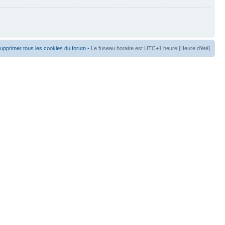
upprimer tous les cookies du forum
• Le fuseau horaire est UTC+1 heure [Heure d’été]