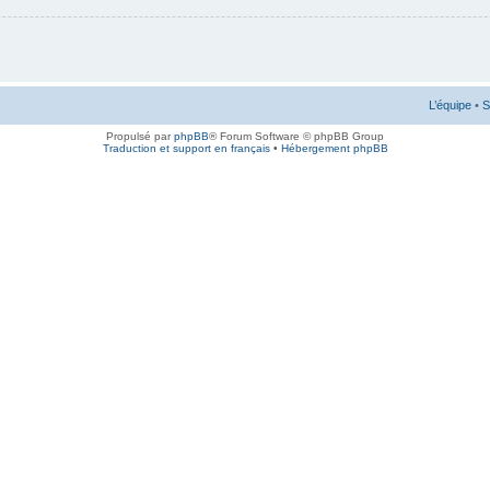
L’équipe
•
S
Propulsé par
phpBB
® Forum Software © phpBB Group
Traduction et support en français
•
Hébergement phpBB