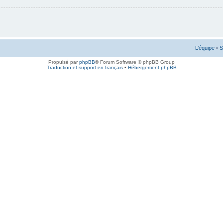
L’équipe
•
S
Propulsé par
phpBB
® Forum Software © phpBB Group
Traduction et support en français
•
Hébergement phpBB