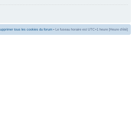
upprimer tous les cookies du forum
• Le fuseau horaire est UTC+1 heure [Heure d’été]