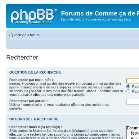
Forums de Comme ça de 
Lieux de rencontre pour évoquer vos passions
Index du forum
Rechercher
QUESTION DE LA RECHERCHE
Rechercher par mots-clés :
Insérez
+
devant un mot qui doit être trouvé et
-
devant un mot qui doit être
Rech
ignoré. Insérez une liste de mots séparés entre des barres verticales
discontinues
|
si seul un des mots doit être trouvé. Utilisez * comme joker si
Rech
vous souhaitez effectuer des recherches partielles.
Rechercher par auteur :
Utilisez * comme joker si vous souhaitez effectuer des recherches
partielles.
OPTIONS DE LA RECHERCHE
Rechercher dans le(s) forum(s) :
Sélectionnez le forum ou les forums dans le(s)quel(s) vous souhaitez
effectuer une recherche. Les sous-forums seront automatiquement inclus
dans la recherche si vous ne désactivez pas l’option « Rechercher dans les