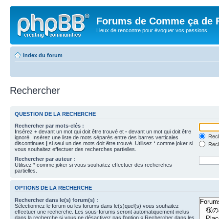
Forums de Comme ça de 
Lieux de rencontre pour évoquer vos passions
Index du forum
Rechercher
QUESTION DE LA RECHERCHE
Rechercher par mots-clés :
Insérez
+
devant un mot qui doit être trouvé et
-
devant un mot qui doit être
Rech
ignoré. Insérez une liste de mots séparés entre des barres verticales
discontinues
|
si seul un des mots doit être trouvé. Utilisez * comme joker si
Rech
vous souhaitez effectuer des recherches partielles.
Rechercher par auteur :
Utilisez * comme joker si vous souhaitez effectuer des recherches
partielles.
OPTIONS DE LA RECHERCHE
Rechercher dans le(s) forum(s) :
Sélectionnez le forum ou les forums dans le(s)quel(s) vous souhaitez
effectuer une recherche. Les sous-forums seront automatiquement inclus
dans la recherche si vous ne désactivez pas l’option « Rechercher dans les