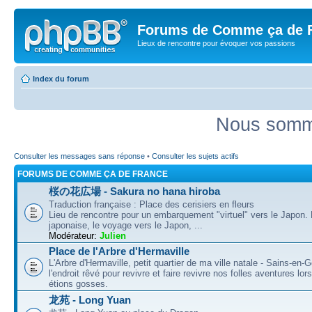
Forums de Comme ça de 
Lieux de rencontre pour évoquer vos passions
Index du forum
Nous somme
Consulter les messages sans réponse
•
Consulter les sujets actifs
FORUMS DE COMME ÇA DE FRANCE
桜の花広場 - Sakura no hana hiroba
Traduction française : Place des cerisiers en fleurs
Lieu de rencontre pour un embarquement "virtuel" vers le Japon.
japonaise, le voyage vers le Japon, ...
Modérateur:
Julien
Place de l'Arbre d'Hermaville
L'Arbre d'Hermaville, petit quartier de ma ville natale - Sains-en-G
l'endroit rêvé pour revivre et faire revivre nos folles aventures lo
étions gosses.
龙苑 - Long Yuan