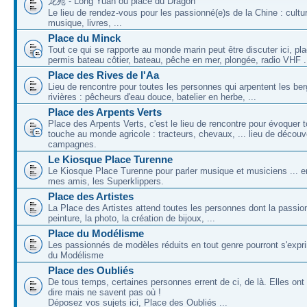
龙苑 - Long Yuan ou place du Dragon
Le lieu de rendez-vous pour les passionné(e)s de la Chine : cultu
musique, livres, ...
Place du Minck
Tout ce qui se rapporte au monde marin peut être discuter ici, pl
permis bateau côtier, bateau, pêche en mer, plongée, radio VHF .
Place des Rives de l'Aa
Lieu de rencontre pour toutes les personnes qui arpentent les be
rivières : pêcheurs d'eau douce, batelier en herbe, ...
Place des Arpents Verts
Place des Arpents Verts, c'est le lieu de rencontre pour évoquer t
touche au monde agricole : tracteurs, chevaux, ... lieu de décou
campagnes.
Le Kiosque Place Turenne
Le Kiosque Place Turenne pour parler musique et musiciens ...
mes amis, les Superklippers.
Place des Artistes
La Place des Artistes attend toutes les personnes dont la passion
peinture, la photo, la création de bijoux, ...
Place du Modélisme
Les passionnés de modèles réduits en tout genre pourront s'expri
du Modélisme
Place des Oubliés
De tous temps, certaines personnes errent de ci, de là. Elles on
dire mais ne savent pas où !
Déposez vos sujets ici, Place des Oubliés ...