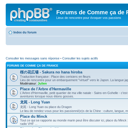
Forums de Comme ça de 
Lieux de rencontre pour évoquer vos passions
Index du forum
Consulter les messages sans réponse
•
Consulter les sujets actifs
FORUMS DE COMME ÇA DE FRANCE
桜の花広場 - Sakura no hana hiroba
Traduction française : Place des cerisiers en fleurs
Lieu de rencontre pour un embarquement "virtuel" vers le Japon. La langue jap
Modérateur:
Julien
Place de l'Arbre d'Hermaville
L'Arbre d'Hermaville, petit quartier de ma ville natale - Sains-en-Gohelle - c'est 
aventures lorsque nous étions gosses.
龙苑 - Long Yuan
龙苑 - Long Yuan ou place du Dragon
Le lieu de rendez-vous pour les passionné(e)s de la Chine : culture, langue, mus
Place du Minck
Tout ce qui se rapporte au monde marin peut être discuter ici, place du Minck 
radio VHF ...