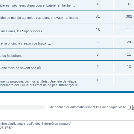
4
37
vières : pêcheurs d'eau douce, batelier en herbe, ...
31
382
uche au monde agricole : tracteurs, chevaux, ... lieu de
16
111
 mes amis, les Superklippers.
6
29
 la photo, la création de bijoux, ...
3
11
ace du Modélisme
5
13
à dire mais ne savent pas où !
1
1
ments proposés par nos ami(e)s. Une fête de village,
primera celui-ci, le but étant de ne pas surcharger le
|
Me connecter automatiquement lors de chaque visite
nombre d’utilisateurs actifs des 5 dernières minutes)
026 17:59