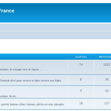
France
SUJET(S)
MESSAGE
74
1022
onaise, le voyage vers le Japon, ...
8
34
l'endroit rêvé pour revivre et faire revivre nos folles
3
14
ique, livres, ...
16
117
: permis bateau côtier, bateau, pêche en mer, plongée,