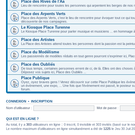
Place des Rives de l'Aa
Lieu de rencontre pour toutes les personnes qui arpentent les berges de nos ri
Place des Arpents Verts
Place des Arpents Verts, c'est le lieu de rencontre pour évoquer tout ce qui to
découverte de nos campagnes.
Le Kiosque Place Turenne
Le Kiosque Place Turenne pour parler musique et musiciens ... en hommage à
Place des Artistes
La Place des Artistes attend toutes les personnes dont la passion est la peinture,
Place du Modélisme
Les passionnés de modèles réduits en tout genre pourront s'exprimer ici, Pl
Place des Oubliés
De tous temps, certaines personnes errent de ci, de là. Elles ont des choses 
Déposez vos sujets ici, Place des Oubliés ...
Place Publique
Oyez, oyez braves gens ! Venez découvrir sur cette Place Publique les évène
un évènement, une expo, ... Une fois que l'évènement est passé, le posteur sup
forum.
CONNEXION
•
INSCRIPTION
Nom d’utilisateur :
Mot de passe :
QUI EST EN LIGNE ?
Au total, il y a
303
utilisateurs en ligne :: 0 inscrit, 0 invisible et 303 invités (basé sur le 
Le nombre maximum d’utilisateurs en ligne simultanément a été de
1225
le Jeu 30 Juil 2