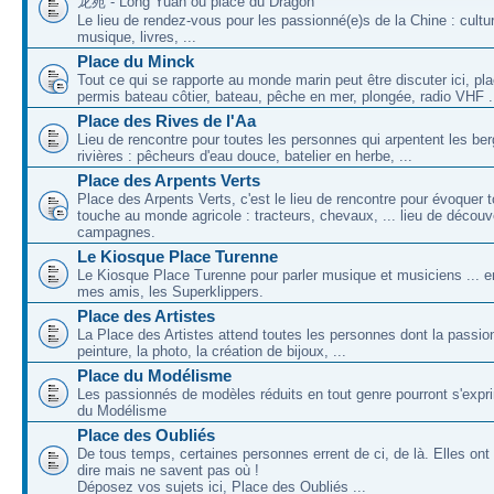
龙苑 - Long Yuan ou place du Dragon
Le lieu de rendez-vous pour les passionné(e)s de la Chine : cultu
musique, livres, ...
Place du Minck
Tout ce qui se rapporte au monde marin peut être discuter ici, pl
permis bateau côtier, bateau, pêche en mer, plongée, radio VHF .
Place des Rives de l'Aa
Lieu de rencontre pour toutes les personnes qui arpentent les be
rivières : pêcheurs d'eau douce, batelier en herbe, ...
Place des Arpents Verts
Place des Arpents Verts, c'est le lieu de rencontre pour évoquer t
touche au monde agricole : tracteurs, chevaux, ... lieu de décou
campagnes.
Le Kiosque Place Turenne
Le Kiosque Place Turenne pour parler musique et musiciens ...
mes amis, les Superklippers.
Place des Artistes
La Place des Artistes attend toutes les personnes dont la passion
peinture, la photo, la création de bijoux, ...
Place du Modélisme
Les passionnés de modèles réduits en tout genre pourront s'expri
du Modélisme
Place des Oubliés
De tous temps, certaines personnes errent de ci, de là. Elles on
dire mais ne savent pas où !
Déposez vos sujets ici, Place des Oubliés ...