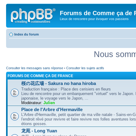
Forums de Comme ça de 
Lieux de rencontre pour évoquer vos passions
Index du forum
Nous somme
Consulter les messages sans réponse
•
Consulter les sujets actifs
FORUMS DE COMME ÇA DE FRANCE
桜の花広場 - Sakura no hana hiroba
Traduction française : Place des cerisiers en fleurs
Lieu de rencontre pour un embarquement "virtuel" vers le Japon.
japonaise, le voyage vers le Japon, ...
Modérateur:
Julien
Place de l'Arbre d'Hermaville
L'Arbre d'Hermaville, petit quartier de ma ville natale - Sains-en-G
l'endroit rêvé pour revivre et faire revivre nos folles aventures lo
étions gosses.
龙苑 - Long Yuan