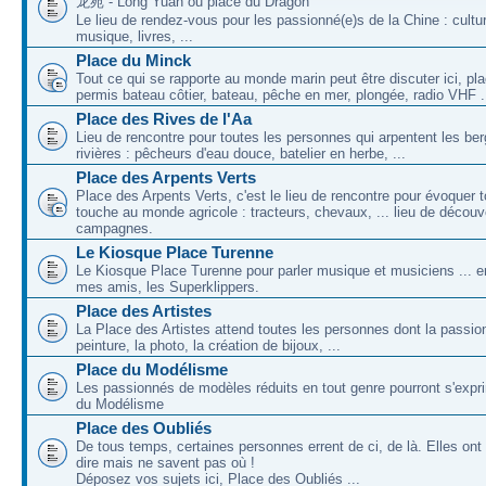
龙苑 - Long Yuan ou place du Dragon
Le lieu de rendez-vous pour les passionné(e)s de la Chine : cultu
musique, livres, ...
Place du Minck
Tout ce qui se rapporte au monde marin peut être discuter ici, pl
permis bateau côtier, bateau, pêche en mer, plongée, radio VHF .
Place des Rives de l'Aa
Lieu de rencontre pour toutes les personnes qui arpentent les be
rivières : pêcheurs d'eau douce, batelier en herbe, ...
Place des Arpents Verts
Place des Arpents Verts, c'est le lieu de rencontre pour évoquer t
touche au monde agricole : tracteurs, chevaux, ... lieu de décou
campagnes.
Le Kiosque Place Turenne
Le Kiosque Place Turenne pour parler musique et musiciens ...
mes amis, les Superklippers.
Place des Artistes
La Place des Artistes attend toutes les personnes dont la passion
peinture, la photo, la création de bijoux, ...
Place du Modélisme
Les passionnés de modèles réduits en tout genre pourront s'expri
du Modélisme
Place des Oubliés
De tous temps, certaines personnes errent de ci, de là. Elles on
dire mais ne savent pas où !
Déposez vos sujets ici, Place des Oubliés ...