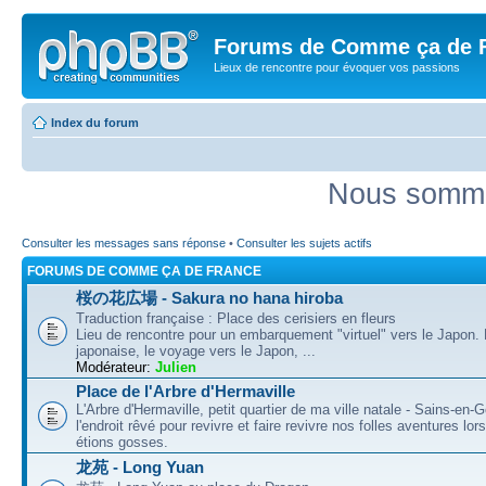
Forums de Comme ça de 
Lieux de rencontre pour évoquer vos passions
Index du forum
Nous somme
Consulter les messages sans réponse
•
Consulter les sujets actifs
FORUMS DE COMME ÇA DE FRANCE
桜の花広場 - Sakura no hana hiroba
Traduction française : Place des cerisiers en fleurs
Lieu de rencontre pour un embarquement "virtuel" vers le Japon.
japonaise, le voyage vers le Japon, ...
Modérateur:
Julien
Place de l'Arbre d'Hermaville
L'Arbre d'Hermaville, petit quartier de ma ville natale - Sains-en-G
l'endroit rêvé pour revivre et faire revivre nos folles aventures lo
étions gosses.
龙苑 - Long Yuan