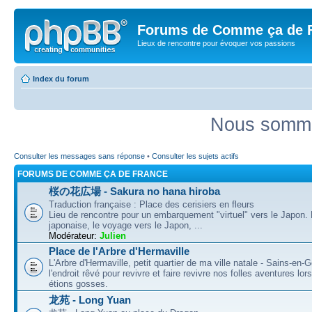
Forums de Comme ça de 
Lieux de rencontre pour évoquer vos passions
Index du forum
Nous somme
Consulter les messages sans réponse
•
Consulter les sujets actifs
FORUMS DE COMME ÇA DE FRANCE
桜の花広場 - Sakura no hana hiroba
Traduction française : Place des cerisiers en fleurs
Lieu de rencontre pour un embarquement "virtuel" vers le Japon.
japonaise, le voyage vers le Japon, ...
Modérateur:
Julien
Place de l'Arbre d'Hermaville
L'Arbre d'Hermaville, petit quartier de ma ville natale - Sains-en-G
l'endroit rêvé pour revivre et faire revivre nos folles aventures lo
étions gosses.
龙苑 - Long Yuan