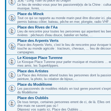
龙苑 - Long Yuan ou place du Dragon
Le lieu de rendez-vous pour les passionné(e)s de la Chine : cultu
musique, livres, ...
Place du Minck
Tout ce qui se rapporte au monde marin peut être discuter ici, pl
permis bateau côtier, bateau, pêche en mer, plongée, radio VHF .
Place des Rives de l'Aa
Lieu de rencontre pour toutes les personnes qui arpentent les be
rivières : pêcheurs d'eau douce, batelier en herbe, ...
Place des Arpents Verts
Place des Arpents Verts, c'est le lieu de rencontre pour évoquer t
touche au monde agricole : tracteurs, chevaux, ... lieu de décou
campagnes.
Le Kiosque Place Turenne
Le Kiosque Place Turenne pour parler musique et musiciens ...
mes amis, les Superklippers.
Place des Artistes
La Place des Artistes attend toutes les personnes dont la passion
peinture, la photo, la création de bijoux, ...
Place du Modélisme
Les passionnés de modèles réduits en tout genre pourront s'expri
du Modélisme
Place des Oubliés
De tous temps, certaines personnes errent de ci, de là. Elles on
dire mais ne savent pas où !
Déposez vos sujets ici, Place des Oubliés ...