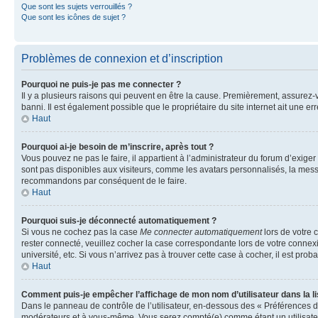
Que sont les sujets verrouillés ?
Que sont les icônes de sujet ?
Problèmes de connexion et d’inscription
Pourquoi ne puis-je pas me connecter ?
Il y a plusieurs raisons qui peuvent en être la cause. Premièrement, assurez-vo
banni. Il est également possible que le propriétaire du site internet ait une err
Haut
Pourquoi ai-je besoin de m’inscrire, après tout ?
Vous pouvez ne pas le faire, il appartient à l’administrateur du forum d’exig
sont pas disponibles aux visiteurs, comme les avatars personnalisés, la messag
recommandons par conséquent de le faire.
Haut
Pourquoi suis-je déconnecté automatiquement ?
Si vous ne cochez pas la case
Me connecter automatiquement
lors de votre 
rester connecté, veuillez cocher la case correspondante lors de votre conne
université, etc. Si vous n’arrivez pas à trouver cette case à cocher, il est prob
Haut
Comment puis-je empêcher l’affichage de mon nom d’utilisateur dans la lis
Dans le panneau de contrôle de l’utilisateur, en-dessous des « Préférences d
modérateurs et à vous-même. Vous serez compté(e) comme étant un utilisateu