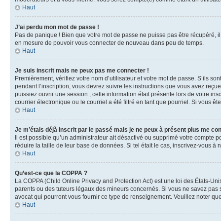
Haut
J’ai perdu mon mot de passe !
Pas de panique ! Bien que votre mot de passe ne puisse pas être récupéré, il 
en mesure de pouvoir vous connecter de nouveau dans peu de temps.
Haut
Je suis inscrit mais ne peux pas me connecter !
Premièrement, vérifiez votre nom d’utilisateur et votre mot de passe. S’ils so
pendant l’inscription, vous devrez suivre les instructions que vous avez reçu
puissiez ouvrir une session ; cette information était présente lors de votre i
courrier électronique ou le courriel a été filtré en tant que pourriel. Si vous 
Haut
Je m’étais déjà inscrit par le passé mais je ne peux à présent plus me co
Il est possible qu’un administrateur ait désactivé ou supprimé votre compte 
réduire la taille de leur base de données. Si tel était le cas, inscrivez-vous 
Haut
Qu’est-ce que la COPPA ?
La COPPA (Child Online Privacy and Protection Act) est une loi des États-Un
parents ou des tuteurs légaux des mineurs concernés. Si vous ne savez pas si
avocat qui pourront vous fournir ce type de renseignement. Veuillez noter que
Haut