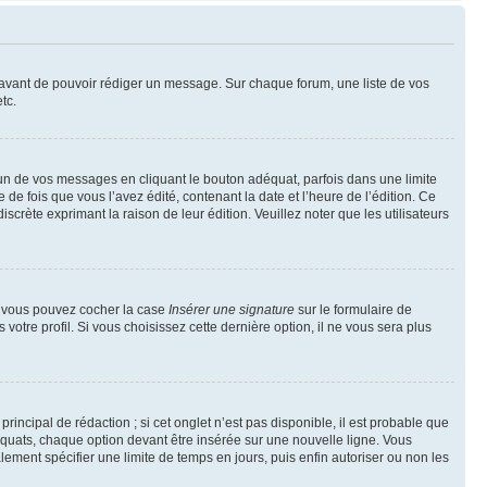
t avant de pouvoir rédiger un message. Sur chaque forum, une liste de vos
tc.
n de vos messages en cliquant le bouton adéquat, parfois dans une limite
 fois que vous l’avez édité, contenant la date et l’heure de l’édition. Ce
discrète exprimant la raison de leur édition. Veuillez noter que les utilisateurs
e, vous pouvez cocher la case
Insérer une signature
sur le formulaire de
tre profil. Si vous choisissez cette dernière option, il ne vous sera plus
ncipal de rédaction ; si cet onglet n’est pas disponible, il est probable que
quats, chaque option devant être insérée sur une nouvelle ligne. Vous
lement spécifier une limite de temps en jours, puis enfin autoriser ou non les