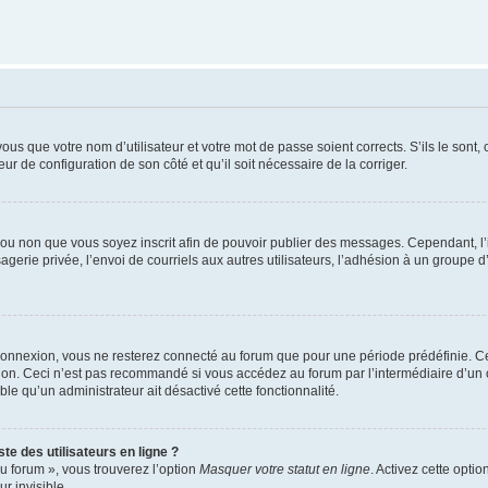
us que votre nom d’utilisateur et votre mot de passe soient corrects. S’ils le sont,
eur de configuration de son côté et qu’il soit nécessaire de la corriger.
er ou non que vous soyez inscrit afin de pouvoir publier des messages. Cependant, 
erie privée, l’envoi de courriels aux autres utilisateurs, l’adhésion à un groupe d’
connexion, vous ne resterez connecté au forum que pour une période prédéfinie. Cec
xion. Ceci n’est pas recommandé si vous accédez au forum par l’intermédiaire d’un 
able qu’un administrateur ait désactivé cette fonctionnalité.
te des utilisateurs en ligne ?
u forum », vous trouverez l’option
Masquer votre statut en ligne
. Activez cette opti
r invisible.