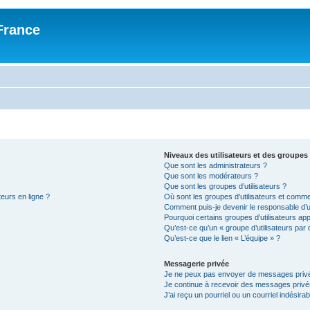
France
Niveaux des utilisateurs et des groupes 
Que sont les administrateurs ?
Que sont les modérateurs ?
Que sont les groupes d’utilisateurs ?
teurs en ligne ?
Où sont les groupes d’utilisateurs et comme
Comment puis-je devenir le responsable d’un
Pourquoi certains groupes d’utilisateurs ap
Qu’est-ce qu’un « groupe d’utilisateurs par 
Qu’est-ce que le lien « L’équipe » ?
Messagerie privée
Je ne peux pas envoyer de messages privé
Je continue à recevoir des messages privés 
J’ai reçu un pourriel ou un courriel indésira