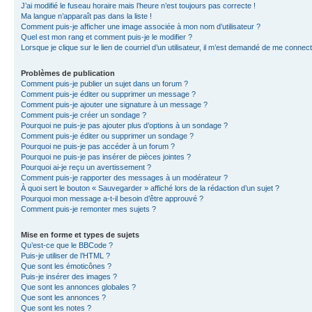
J’ai modifié le fuseau horaire mais l’heure n’est toujours pas correcte !
Ma langue n’apparaît pas dans la liste !
Comment puis-je afficher une image associée à mon nom d’utilisateur ?
Quel est mon rang et comment puis-je le modifier ?
Lorsque je clique sur le lien de courriel d’un utilisateur, il m’est demandé de me connec
Problèmes de publication
Comment puis-je publier un sujet dans un forum ?
Comment puis-je éditer ou supprimer un message ?
Comment puis-je ajouter une signature à un message ?
Comment puis-je créer un sondage ?
Pourquoi ne puis-je pas ajouter plus d’options à un sondage ?
Comment puis-je éditer ou supprimer un sondage ?
Pourquoi ne puis-je pas accéder à un forum ?
Pourquoi ne puis-je pas insérer de pièces jointes ?
Pourquoi ai-je reçu un avertissement ?
Comment puis-je rapporter des messages à un modérateur ?
À quoi sert le bouton « Sauvegarder » affiché lors de la rédaction d’un sujet ?
Pourquoi mon message a-t-il besoin d’être approuvé ?
Comment puis-je remonter mes sujets ?
Mise en forme et types de sujets
Qu’est-ce que le BBCode ?
Puis-je utiliser de l’HTML ?
Que sont les émoticônes ?
Puis-je insérer des images ?
Que sont les annonces globales ?
Que sont les annonces ?
Que sont les notes ?