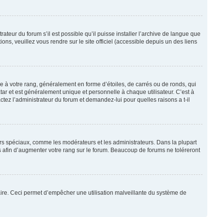
ateur du forum s’il est possible qu’il puisse installer l’archive de langue que
ns, veuillez vous rendre sur le site officiel (accessible depuis un des liens
e à votre rang, généralement en forme d’étoiles, de carrés ou de ronds, qui
tar et est généralement unique et personnelle à chaque utilisateur. C’est à
actez l’administrateur du forum et demandez-lui pour quelles raisons a t-il
eurs spéciaux, comme les modérateurs et les administrateurs. Dans la plupart
 afin d’augmenter votre rang sur le forum. Beaucoup de forums ne toléreront
mulaire. Ceci permet d’empêcher une utilisation malveillante du système de