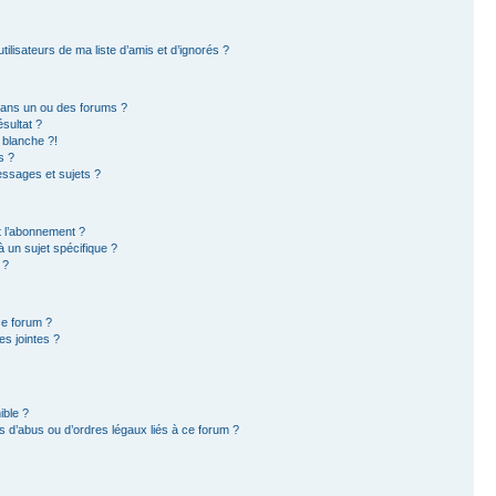
ilisateurs de ma liste d’amis et d’ignorés ?
dans un ou des forums ?
sultat ?
 blanche ?!
s ?
ssages et sujets ?
et l’abonnement ?
 un sujet spécifique ?
 ?
ce forum ?
s jointes ?
ible ?
 d’abus ou d’ordres légaux liés à ce forum ?