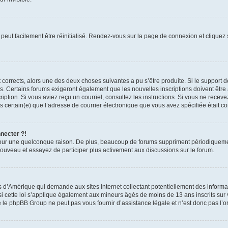
peut facilement être réinitialisé. Rendez-vous sur la page de connexion et cliquez
nt corrects, alors une des deux choses suivantes a pu s’être produite. Si le suppor
es. Certains forums exigeront également que les nouvelles inscriptions doivent être
nscription. Si vous aviez reçu un courriel, consultez les instructions. Si vous ne r
êtes certain(e) que l’adresse de courrier électronique que vous avez spécifiée était 
nnecter ?!
pour une quelconque raison. De plus, beaucoup de forums suppriment périodiquement 
à nouveau et essayez de participer plus activement aux discussions sur le forum.
is d’Amérique qui demande aux sites internet collectant potentiellement des infor
 cette loi s’applique également aux mineurs âgés de moins de 13 ans inscrits sur v
 le phpBB Group ne peut pas vous fournir d’assistance légale et n’est donc pas l’or