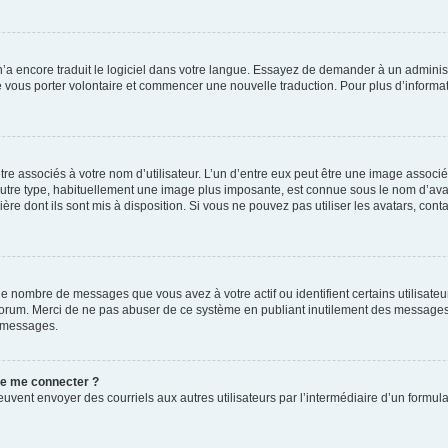
 n’a encore traduit le logiciel dans votre langue. Essayez de demander à un administr
e vous porter volontaire et commencer une nouvelle traduction. Pour plus d’informatio
re associés à votre nom d’utilisateur. L’un d’entre eux peut être une image associé
’autre type, habituellement une image plus imposante, est connue sous le nom d’ava
ère dont ils sont mis à disposition. Si vous ne pouvez pas utiliser les avatars, cont
le nombre de messages que vous avez à votre actif ou identifient certains utilisat
u forum. Merci de ne pas abuser de ce système en publiant inutilement des messages
e messages.
 de me connecter ?
its peuvent envoyer des courriels aux autres utilisateurs par l’intermédiaire d’un for