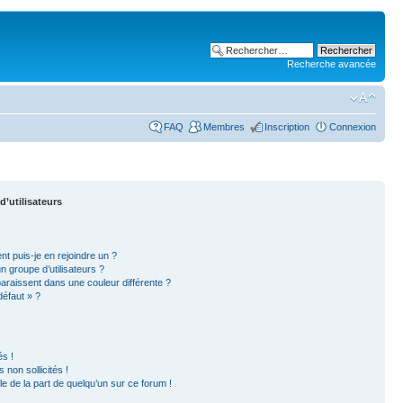
Recherche avancée
FAQ
Membres
Inscription
Connexion
d’utilisateurs
nt puis-je en rejoindre un ?
 groupe d’utilisateurs ?
paraissent dans une couleur différente ?
défaut » ?
s !
non sollicités !
ble de la part de quelqu’un sur ce forum !