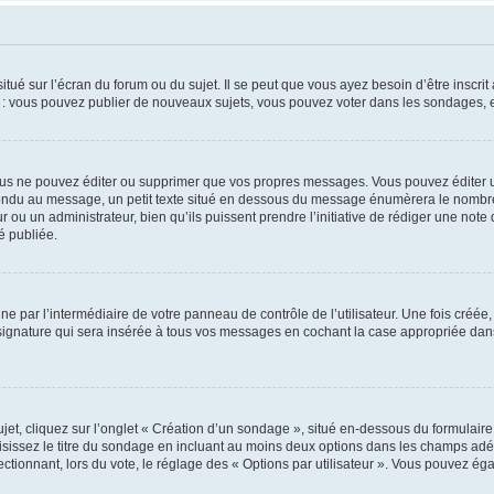
tué sur l’écran du forum ou du sujet. Il se peut que vous ayez besoin d’être inscri
e : vous pouvez publier de nouveaux sujets, vous pouvez voter dans les sondages, e
us ne pouvez éditer ou supprimer que vos propres messages. Vous pouvez éditer u
pondu au message, un petit texte situé en dessous du message énumèrera le nombre de
r ou un administrateur, bien qu’ils puissent prendre l’initiative de rédiger une note 
é publiée.
e par l’intermédiaire de votre panneau de contrôle de l’utilisateur. Une fois créé
ignature qui sera insérée à tous vos messages en cochant la case appropriée dans vo
, cliquez sur l’onglet « Création d’un sondage », situé en-dessous du formulaire pri
sissez le titre du sondage en incluant au moins deux options dans les champs adé
ctionnant, lors du vote, le réglage des « Options par utilisateur ». Vous pouvez éga