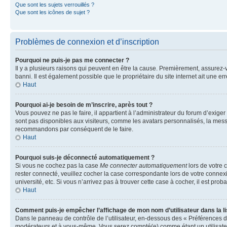
Que sont les sujets verrouillés ?
Que sont les icônes de sujet ?
Problèmes de connexion et d’inscription
Pourquoi ne puis-je pas me connecter ?
Il y a plusieurs raisons qui peuvent en être la cause. Premièrement, assurez-vo
banni. Il est également possible que le propriétaire du site internet ait une err
Haut
Pourquoi ai-je besoin de m’inscrire, après tout ?
Vous pouvez ne pas le faire, il appartient à l’administrateur du forum d’exig
sont pas disponibles aux visiteurs, comme les avatars personnalisés, la messag
recommandons par conséquent de le faire.
Haut
Pourquoi suis-je déconnecté automatiquement ?
Si vous ne cochez pas la case
Me connecter automatiquement
lors de votre 
rester connecté, veuillez cocher la case correspondante lors de votre conne
université, etc. Si vous n’arrivez pas à trouver cette case à cocher, il est prob
Haut
Comment puis-je empêcher l’affichage de mon nom d’utilisateur dans la lis
Dans le panneau de contrôle de l’utilisateur, en-dessous des « Préférences d
modérateurs et à vous-même. Vous serez compté(e) comme étant un utilisateu