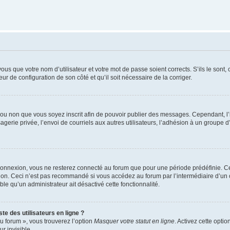
us que votre nom d’utilisateur et votre mot de passe soient corrects. S’ils le sont,
eur de configuration de son côté et qu’il soit nécessaire de la corriger.
er ou non que vous soyez inscrit afin de pouvoir publier des messages. Cependant, 
erie privée, l’envoi de courriels aux autres utilisateurs, l’adhésion à un groupe d’
connexion, vous ne resterez connecté au forum que pour une période prédéfinie. Cec
xion. Ceci n’est pas recommandé si vous accédez au forum par l’intermédiaire d’un 
able qu’un administrateur ait désactivé cette fonctionnalité.
te des utilisateurs en ligne ?
u forum », vous trouverez l’option
Masquer votre statut en ligne
. Activez cette opti
r invisible.