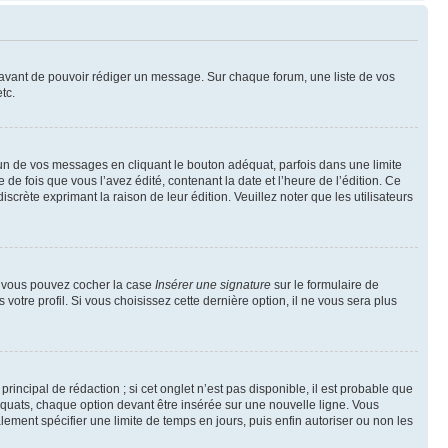
t avant de pouvoir rédiger un message. Sur chaque forum, une liste de vos
tc.
n de vos messages en cliquant le bouton adéquat, parfois dans une limite
 fois que vous l’avez édité, contenant la date et l’heure de l’édition. Ce
discrète exprimant la raison de leur édition. Veuillez noter que les utilisateurs
e, vous pouvez cocher la case
Insérer une signature
sur le formulaire de
tre profil. Si vous choisissez cette dernière option, il ne vous sera plus
ncipal de rédaction ; si cet onglet n’est pas disponible, il est probable que
quats, chaque option devant être insérée sur une nouvelle ligne. Vous
lement spécifier une limite de temps en jours, puis enfin autoriser ou non les