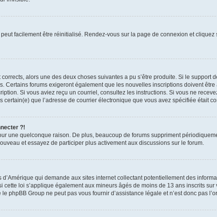
peut facilement être réinitialisé. Rendez-vous sur la page de connexion et cliquez
nt corrects, alors une des deux choses suivantes a pu s’être produite. Si le suppor
es. Certains forums exigeront également que les nouvelles inscriptions doivent être
nscription. Si vous aviez reçu un courriel, consultez les instructions. Si vous ne r
êtes certain(e) que l’adresse de courrier électronique que vous avez spécifiée était 
nnecter ?!
pour une quelconque raison. De plus, beaucoup de forums suppriment périodiquement 
à nouveau et essayez de participer plus activement aux discussions sur le forum.
is d’Amérique qui demande aux sites internet collectant potentiellement des infor
 cette loi s’applique également aux mineurs âgés de moins de 13 ans inscrits sur v
 le phpBB Group ne peut pas vous fournir d’assistance légale et n’est donc pas l’or