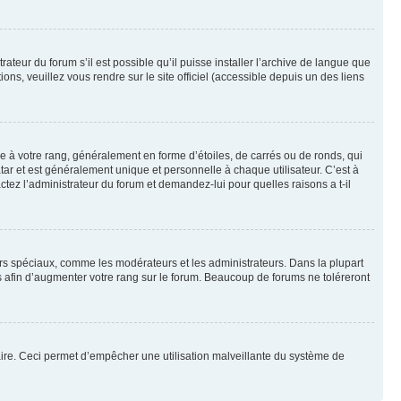
ateur du forum s’il est possible qu’il puisse installer l’archive de langue que
ns, veuillez vous rendre sur le site officiel (accessible depuis un des liens
e à votre rang, généralement en forme d’étoiles, de carrés ou de ronds, qui
tar et est généralement unique et personnelle à chaque utilisateur. C’est à
actez l’administrateur du forum et demandez-lui pour quelles raisons a t-il
eurs spéciaux, comme les modérateurs et les administrateurs. Dans la plupart
 afin d’augmenter votre rang sur le forum. Beaucoup de forums ne toléreront
mulaire. Ceci permet d’empêcher une utilisation malveillante du système de