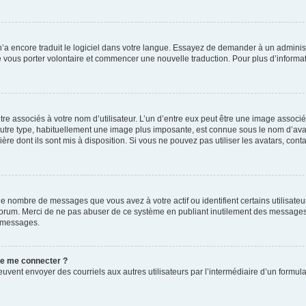
 n’a encore traduit le logiciel dans votre langue. Essayez de demander à un administr
e vous porter volontaire et commencer une nouvelle traduction. Pour plus d’informatio
re associés à votre nom d’utilisateur. L’un d’entre eux peut être une image associé
’autre type, habituellement une image plus imposante, est connue sous le nom d’ava
ère dont ils sont mis à disposition. Si vous ne pouvez pas utiliser les avatars, cont
le nombre de messages que vous avez à votre actif ou identifient certains utilisat
u forum. Merci de ne pas abuser de ce système en publiant inutilement des messages
e messages.
 de me connecter ?
its peuvent envoyer des courriels aux autres utilisateurs par l’intermédiaire d’un for