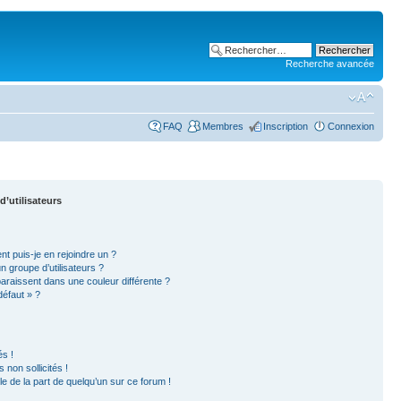
Recherche avancée
FAQ
Membres
Inscription
Connexion
d’utilisateurs
nt puis-je en rejoindre un ?
 groupe d’utilisateurs ?
paraissent dans une couleur différente ?
défaut » ?
s !
non sollicités !
ble de la part de quelqu’un sur ce forum !