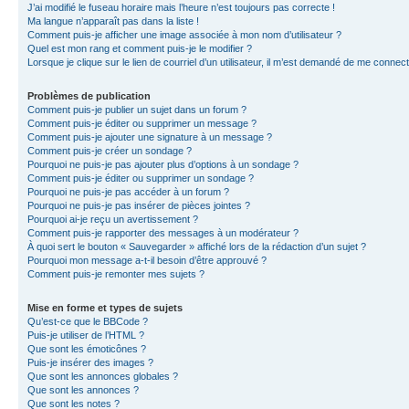
J’ai modifié le fuseau horaire mais l’heure n’est toujours pas correcte !
Ma langue n’apparaît pas dans la liste !
Comment puis-je afficher une image associée à mon nom d’utilisateur ?
Quel est mon rang et comment puis-je le modifier ?
Lorsque je clique sur le lien de courriel d’un utilisateur, il m’est demandé de me connec
Problèmes de publication
Comment puis-je publier un sujet dans un forum ?
Comment puis-je éditer ou supprimer un message ?
Comment puis-je ajouter une signature à un message ?
Comment puis-je créer un sondage ?
Pourquoi ne puis-je pas ajouter plus d’options à un sondage ?
Comment puis-je éditer ou supprimer un sondage ?
Pourquoi ne puis-je pas accéder à un forum ?
Pourquoi ne puis-je pas insérer de pièces jointes ?
Pourquoi ai-je reçu un avertissement ?
Comment puis-je rapporter des messages à un modérateur ?
À quoi sert le bouton « Sauvegarder » affiché lors de la rédaction d’un sujet ?
Pourquoi mon message a-t-il besoin d’être approuvé ?
Comment puis-je remonter mes sujets ?
Mise en forme et types de sujets
Qu’est-ce que le BBCode ?
Puis-je utiliser de l’HTML ?
Que sont les émoticônes ?
Puis-je insérer des images ?
Que sont les annonces globales ?
Que sont les annonces ?
Que sont les notes ?