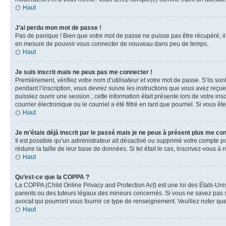
Haut
J’ai perdu mon mot de passe !
Pas de panique ! Bien que votre mot de passe ne puisse pas être récupéré, il 
en mesure de pouvoir vous connecter de nouveau dans peu de temps.
Haut
Je suis inscrit mais ne peux pas me connecter !
Premièrement, vérifiez votre nom d’utilisateur et votre mot de passe. S’ils so
pendant l’inscription, vous devrez suivre les instructions que vous avez reçu
puissiez ouvrir une session ; cette information était présente lors de votre i
courrier électronique ou le courriel a été filtré en tant que pourriel. Si vous 
Haut
Je m’étais déjà inscrit par le passé mais je ne peux à présent plus me co
Il est possible qu’un administrateur ait désactivé ou supprimé votre compte 
réduire la taille de leur base de données. Si tel était le cas, inscrivez-vous 
Haut
Qu’est-ce que la COPPA ?
La COPPA (Child Online Privacy and Protection Act) est une loi des États-Un
parents ou des tuteurs légaux des mineurs concernés. Si vous ne savez pas si
avocat qui pourront vous fournir ce type de renseignement. Veuillez noter que
Haut