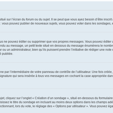
tué sur l’écran du forum ou du sujet. Il se peut que vous ayez besoin d’être inscri
e : vous pouvez publier de nouveaux sujets, vous pouvez voter dans les sondages, e
us ne pouvez éditer ou supprimer que vos propres messages. Vous pouvez éditer u
pondu au message, un petit texte situé en dessous du message énumèrera le nombre de
r ou un administrateur, bien qu’ils puissent prendre l’initiative de rédiger une note 
é publiée.
e par l’intermédiaire de votre panneau de contrôle de l’utilisateur. Une fois créé
ignature qui sera insérée à tous vos messages en cochant la case appropriée dans vo
, cliquez sur l’onglet « Création d’un sondage », situé en-dessous du formulaire pri
sissez le titre du sondage en incluant au moins deux options dans les champs adé
ctionnant, lors du vote, le réglage des « Options par utilisateur ». Vous pouvez éga