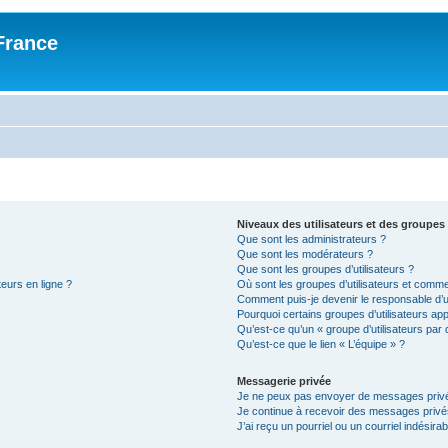
France
Niveaux des utilisateurs et des groupes 
Que sont les administrateurs ?
Que sont les modérateurs ?
Que sont les groupes d’utilisateurs ?
teurs en ligne ?
Où sont les groupes d’utilisateurs et comme
Comment puis-je devenir le responsable d’un
Pourquoi certains groupes d’utilisateurs ap
Qu’est-ce qu’un « groupe d’utilisateurs par 
Qu’est-ce que le lien « L’équipe » ?
Messagerie privée
Je ne peux pas envoyer de messages privé
Je continue à recevoir des messages privés 
J’ai reçu un pourriel ou un courriel indésira