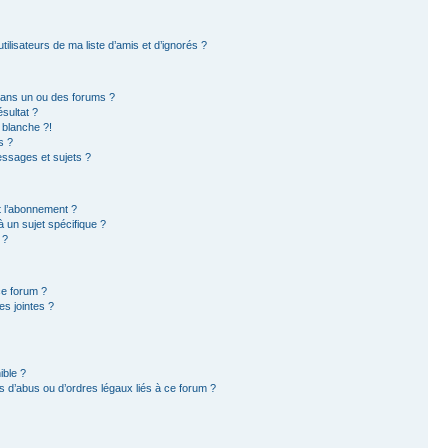
ilisateurs de ma liste d’amis et d’ignorés ?
dans un ou des forums ?
sultat ?
 blanche ?!
s ?
ssages et sujets ?
et l’abonnement ?
 un sujet spécifique ?
 ?
ce forum ?
s jointes ?
ible ?
 d’abus ou d’ordres légaux liés à ce forum ?